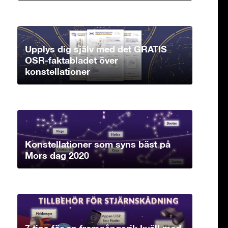
Upplys dig själv med det GRATIS
OSR-faktabladet över
konstellationer
Konstellationer som syns bäst på
Mors dag 2020
7 tips för en framgångsrik kväll med