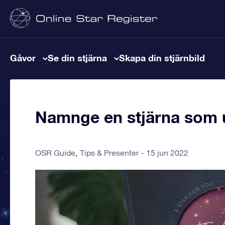
Gåvor
Se din stjärna
Skapa din stjärnbild
Namnge en stjärna som u
OSR Guide
Tips & Presenter
15 jun 2022