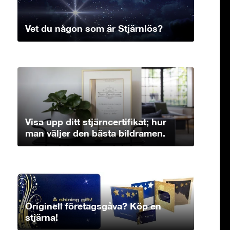
Vet du någon som är Stjärnlös?
Visa upp ditt stjärncertifikat; hur
man väljer den bästa bildramen.
Originell företagsgåva? Köp en
stjärna!