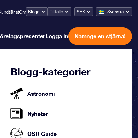
Blogg
Tillfälle
SEK
Svenska
Kundtjänst
Om
öretagspresenter
Logga in
Namnge en stjärna!
Blogg-kategorier
Astronomi
Nyheter
OSR Guide