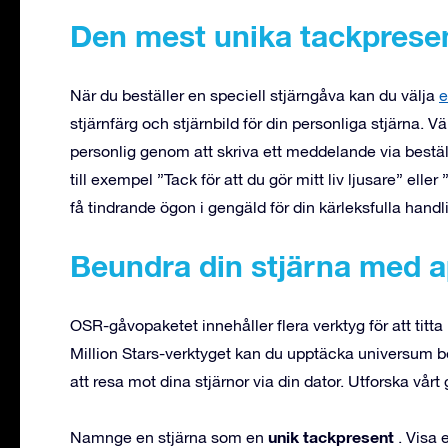
Den mest unika tackprese
När du beställer en speciell stjärngåva kan du välja
e
stjärnfärg och stjärnbild för din personliga stjärna. 
personlig genom att skriva ett meddelande via bestä
till exempel ”Tack för att du gör mitt liv ljusare” elle
få tindrande ögon i gengäld för din kärleksfulla handl
Beundra din stjärna med a
OSR-gåvopaketet innehåller flera verktyg för att titt
Million Stars-verktyget kan du upptäcka universum be
att resa mot dina stjärnor via din dator. Utforska vår
unik tackpresent
Namnge en stjärna som en
. Visa 