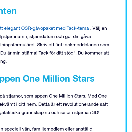
nten
tt elegant OSR-gåvopaket med Tack-tema
. Välj en
Välj stjärnnamn, stjärndatum och gör din gåva
llningsformuläret. Skriv ett fint tackmeddelande som
r ”Du är min stjärna! Tack för ditt stöd”. Du kommer att
ing.
ppen One Million Stars
a på stjärnor, som appen One Million Stars. Med One
kvämt i ditt hem. Detta är ett revolutionerande sätt
t galaktiska grannskap nu och se din stjärna i 3D!
en speciell vän, familjemedlem eller anställd