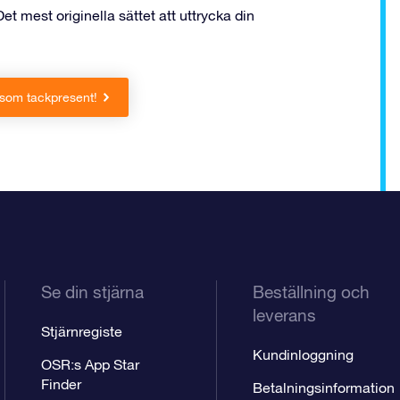
t mest originella sättet att uttrycka din
som tackpresent!
Se din stjärna
Beställning och
leverans
Stjärnregiste
Kundinloggning
OSR:s App Star
Finder
Betalningsinformation