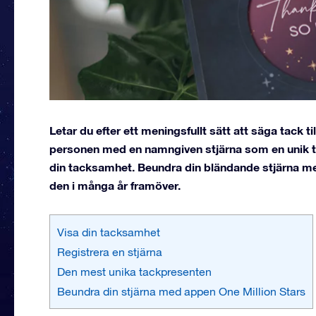
Letar du efter ett meningsfullt sätt att säga tack ti
personen med en namngiven stjärna som en unik tac
din tacksamhet. Beundra din bländande stjärna me
den i många år framöver.
Visa din tacksamhet
Registrera en stjärna
Den mest unika tackpresenten
Beundra din stjärna med appen One Million Stars