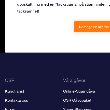
uppskattning med en ”tackstjärna” på stjärnhimlen. De
tacksamhet!
Namnge en stjärna 
OSR
Våra gåvor
Kundtjänst
Online-Stjärngåva
Kontakta oss
OSR Gåvopaket
Blogg
Super Star-gåva