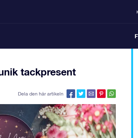
F
nik tackpresent
Dela den här artikeln