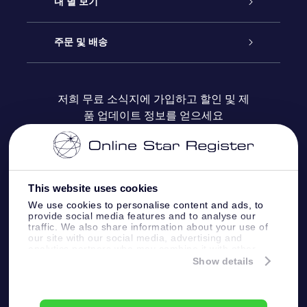
온라인 별 선물
내 별 보기
블로그
OSR 선물 팩
Star Register
주문 및 배송
자주 묻는 질문들
OSR Star Finder 앱
Super Star Gift
고객 로그인
저희 무료 소식지에 가입하고 할인 및 제
품 업데이트 정보를 얻으세요
OSR 상품권
후기
맞춤 별 페이지
결제 정보
기업 선물
One Million Stars
배송 정보
This website uses cookies
OSR 스타세이버
환불 정책
We use cookies to personalise content and ads, to
provide social media features and to analyse our
traffic. We also share information about your use of
Fly me to the stars VR 앱
our site with our social media, advertising and
별자리
analytics partners who may combine it with other
information that you’ve provided to them or that
Show details
they’ve collected from your use of their services.
Online Star Register BV
- Laan van de Maagd
83, 7324 BT Apeldoorn, The Netherlands