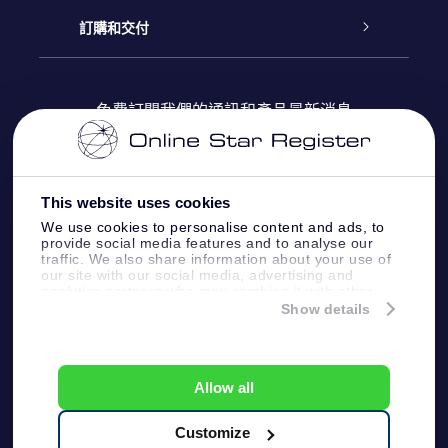
博客
OSR禮物包
星星注册
訂購和交付
OSR Star Finder App
常見問題解答
Super Star 禮物
客戶登錄
免費訂閱我們的通訊和產品最新消息
個性化的Star Page
評論
OSR 禮物卡
付款資訊
One Million Stars
This website uses cookies
公司禮品
配送信息
We use cookies to personalise content and ads, to
provide social media features and to analyse our
OSR Starsaver
traffic. We also share information about your use of
退貨政策
our site with our social media, advertising and
analytics partners who may combine it with other
information that you’ve provided to them or that
Show details
帶我飛向星星 VR 應用程序
they’ve collected from your use of their services.
個星座
Online Star Register BV
- Laan van de Maagd
83, 7324 BT Apeldoorn, The Netherlands
Allow all
客戶服務:
help@osr.org
KVK: 60333553, VAT: NL 8538.62.722B01
Customize
One Million Stars
新聞頁面