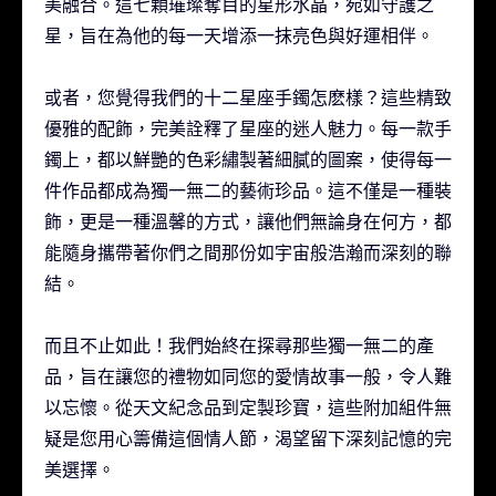
美融合。這七顆璀璨奪目的星形水晶，宛如守護之
星，旨在為他的每一天增添一抹亮色與好運相伴。
或者，您覺得我們的十二星座手鐲怎麽樣？這些精致
優雅的配飾，完美詮釋了星座的迷人魅力。每一款手
鐲上，都以鮮艷的色彩繡製著細膩的圖案，使得每一
件作品都成為獨一無二的藝術珍品。這不僅是一種裝
飾，更是一種溫馨的方式，讓他們無論身在何方，都
能隨身攜帶著你們之間那份如宇宙般浩瀚而深刻的聯
結。
而且不止如此！我們始終在探尋那些獨一無二的產
品，旨在讓您的禮物如同您的愛情故事一般，令人難
以忘懷。從天文紀念品到定製珍寶，這些附加組件無
疑是您用心籌備這個情人節，渴望留下深刻記憶的完
美選擇。