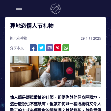
异地恋情人节礼物
提示和禮物
29 1 月 2025
分享本文：
情人節是頌揚愛情的佳節，即便你與伴侶身隔兩地，
這份慶祝也不應缺席。但該如何以一種既獨特又令人
難忘的方式來傳達你的關懷呢？雖然鮮花、首飾等傳