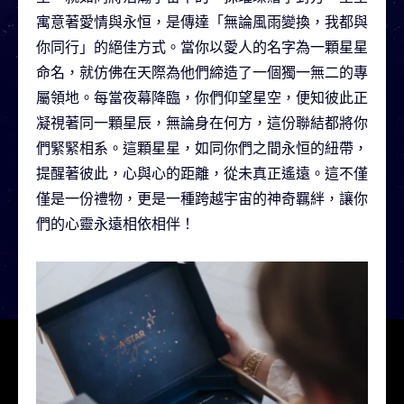
寓意著愛情與永恒，是傳達「無論風雨變換，我都與
你同行」的絕佳方式。當你以愛人的名字為一顆星星
命名，就仿佛在天際為他們締造了一個獨一無二的專
屬領地。每當夜幕降臨，你們仰望星空，便知彼此正
凝視著同一顆星辰，無論身在何方，這份聯結都將你
們緊緊相系。這顆星星，如同你們之間永恒的紐帶，
提醒著彼此，心與心的距離，從未真正遙遠。這不僅
僅是一份禮物，更是一種跨越宇宙的神奇羈絆，讓你
們的心靈永遠相依相伴！