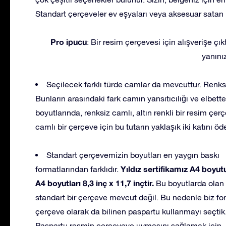
Standart çerçeveler ev eşyaları veya aksesuar satan
Pro ipucu
: Bir resim çerçevesi için alışverişe ç
yanınız
Seçilecek farklı türde camlar da mevcuttur. Renk
Bunların arasındaki fark camın yansıtıcılığı ve elbett
boyutlarında, renksiz camlı, altın renkli bir resim çe
camlı bir çerçeve için bu tutarın yaklaşık iki katını ö
Standart çerçevemizin boyutları en yaygın baskı
Yıldız sertifikamız A4 boyut
formatlarından farklıdır.
A4 boyutları 8,3 inç x 11,7 inçtir.
Bu boyutlarda olan
standart bir çerçeve mevcut değil. Bu nedenle biz fon
çerçeve olarak da bilinen paspartu kullanmayı seçtik
Paspartu resmin çerçeveye uymasını sağlamak için