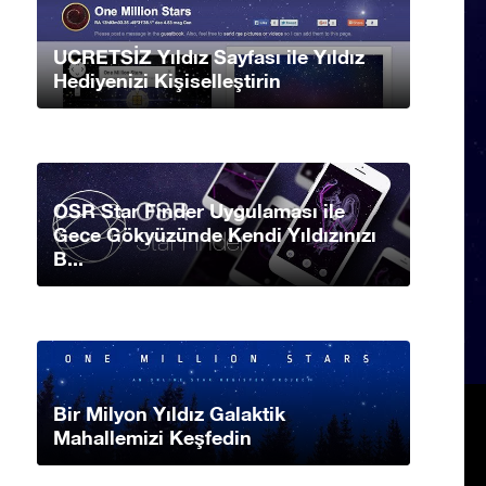
UCRETSİZ Yıldız Sayfası ile Yıldız
Hediyenizi Kişiselleştirin
OSR Star Finder Uygulaması ile
Gece Gökyüzünde Kendi Yıldızınızı
B...
Bir Milyon Yıldız Galaktik
Mahallemizi Keşfedin