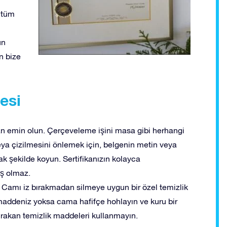
r tüm
un
n bize
esi
an emin olun. Çerçeveleme işini masa gibi herhangi
veya çizilmesini önlemek için, belgenin metin veya
k şekilde koyun. Sertifikanızın kolayca
oş olmaz.
n. Camı iz bırakmadan silmeye uygun bir özel temizlik
 maddeniz yoksa cama hafifçe hohlayın ve kuru bir
bırakan temizlik maddeleri kullanmayın.