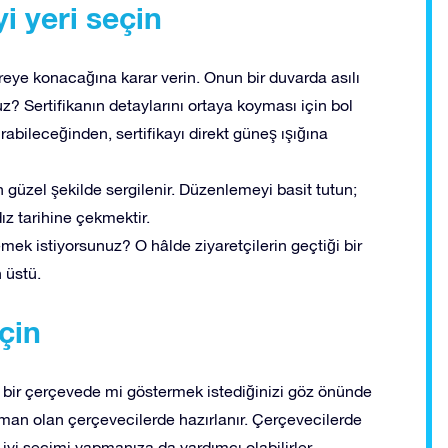
i yeri seçin
eye konacağına karar verin. Onun bir duvarda asılı
z? Sertifikanın detaylarını ortaya koyması için bol
rabileceğinden, sertifikayı direkt güneş ışığına
 güzel şekilde sergilenir. Düzenlemeyi basit tutun;
ız tarihine çekmektir.
emek istiyorsunuz? O hâlde ziyaretçilerin geçtiği bir
 üstü.
çin
rt bir çerçevede mi göstermek istediğinizi göz önünde
man olan çerçevecilerde hazırlanır. Çerçevecilerde
 iyi seçimi yapmanıza da yardımcı olabilirler.