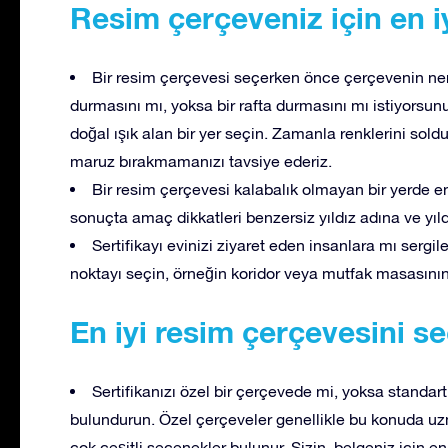
Resim çerçeveniz için en iy
Bir resim çerçevesi seçerken önce çerçevenin ner
durmasını mı, yoksa bir rafta durmasını mı istiyorsunu
doğal ışık alan bir yer seçin. Zamanla renklerini soldu
maruz bırakmamanızı tavsiye ederiz.
Bir resim çerçevesi kalabalık olmayan bir yerde en
sonuçta amaç dikkatleri benzersiz yıldız adına ve yıld
Sertifikayı evinizi ziyaret eden insanlara mı sergil
noktayı seçin, örneğin koridor veya mutfak masasının
En iyi resim çerçevesini se
Sertifikanızı özel bir çerçevede mi, yoksa standa
bulundurun. Özel çerçeveler genellikle bu konuda uz
çok çeşitli seçenekler bulunur. Sizin, belgeniz için en