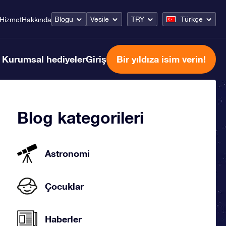
Blogu
Vesile
TRY
Türkçe
Hizmet
Hakkında
Kurumsal hediyeler
Giriş
Bir yıldıza isim verin!
Blog kategorileri
Astronomi
Çocuklar
Haberler