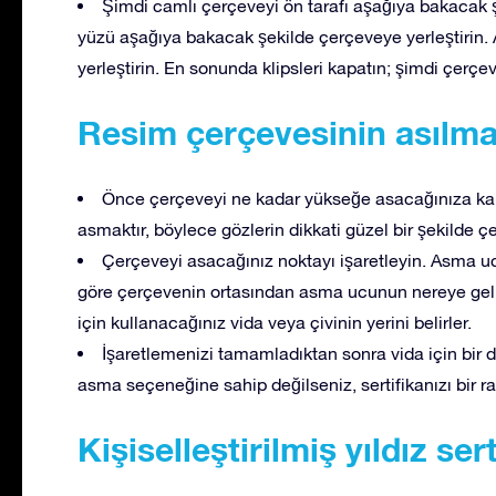
Şimdi camlı çerçeveyi ön tarafı aşağıya bakacak şek
yüzü aşağıya bakacak şekilde çerçeveye yerleştirin. A
yerleştirin. En sonunda klipsleri kapatın; şimdi çerçe
Resim çerçevesinin asılma
Önce çerçeveyi ne kadar yükseğe asacağınıza kara
asmaktır, böylece gözlerin dikkati güzel bir şekilde ç
Çerçeveyi asacağınız noktayı işaretleyin. Asma u
göre çerçevenin ortasından asma ucunun nereye gel
için kullanacağınız vida veya çivinin yerini belirler.
İşaretlemenizi tamamladıktan sonra vida için bir de
asma seçeneğine sahip değilseniz, sertifikanızı bir r
Kişiselleştirilmiş yıldız ser