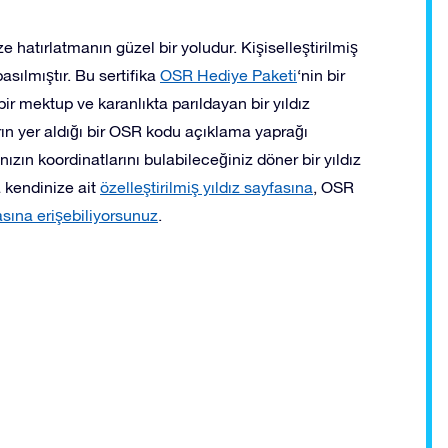
e hatırlatmanın güzel bir yoludur. Kişiselleştirilmiş
basılmıştır. Bu sertifika
OSR Hediye Paketi
‘nin bir
bir mektup ve karanlıkta parıldayan bir yıldız
arın yer aldığı bir OSR kodu açıklama yaprağı
ızın koordinatlarını bulabileceğiniz döner bir yıldız
ca kendinize ait
özelleştirilmiş yıldız sayfasına
, OSR
sına erişebiliyorsunuz
.