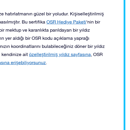
e hatırlatmanın güzel bir yoludur. Kişiselleştirilmiş
basılmıştır. Bu sertifika
OSR Hediye Paketi
‘nin bir
bir mektup ve karanlıkta parıldayan bir yıldız
arın yer aldığı bir OSR kodu açıklama yaprağı
ızın koordinatlarını bulabileceğiniz döner bir yıldız
ca kendinize ait
özelleştirilmiş yıldız sayfasına
, OSR
sına erişebiliyorsunuz
.