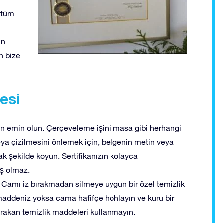
r tüm
un
n bize
esi
an emin olun. Çerçeveleme işini masa gibi herhangi
veya çizilmesini önlemek için, belgenin metin veya
k şekilde koyun. Sertifikanızın kolayca
oş olmaz.
n. Camı iz bırakmadan silmeye uygun bir özel temizlik
 maddeniz yoksa cama hafifçe hohlayın ve kuru bir
bırakan temizlik maddeleri kullanmayın.