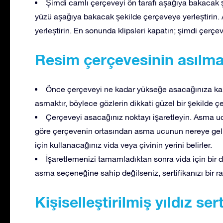
Şimdi camlı çerçeveyi ön tarafı aşağıya bakacak şek
yüzü aşağıya bakacak şekilde çerçeveye yerleştirin. A
yerleştirin. En sonunda klipsleri kapatın; şimdi çerçe
Resim çerçevesinin asılma
Önce çerçeveyi ne kadar yükseğe asacağınıza kara
asmaktır, böylece gözlerin dikkati güzel bir şekilde ç
Çerçeveyi asacağınız noktayı işaretleyin. Asma u
göre çerçevenin ortasından asma ucunun nereye gel
için kullanacağınız vida veya çivinin yerini belirler.
İşaretlemenizi tamamladıktan sonra vida için bir de
asma seçeneğine sahip değilseniz, sertifikanızı bir r
Kişiselleştirilmiş yıldız ser