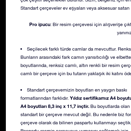
Standart çerçeveler ev eşyaları veya aksesuar satan
Pro ipucu
: Bir resim çerçevesi için alışverişe ç
yanınız
Seçilecek farklı türde camlar da mevcuttur. Renk
Bunların arasındaki fark camın yansıtıcılığı ve elbett
boyutlarında, renksiz camlı, altın renkli bir resim çe
camlı bir çerçeve için bu tutarın yaklaşık iki katını ö
Standart çerçevemizin boyutları en yaygın baskı
Yıldız sertifikamız A4 boyut
formatlarından farklıdır.
A4 boyutları 8,3 inç x 11,7 inçtir.
Bu boyutlarda olan
standart bir çerçeve mevcut değil. Bu nedenle biz fon
çerçeve olarak da bilinen paspartu kullanmayı seçtik
Paspartu resmin çerçeveye uymasını sağlamak için