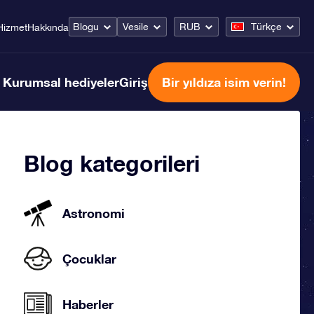
Blogu
Vesile
RUB
Türkçe
Hizmet
Hakkında
Kurumsal hediyeler
Giriş
Bir yıldıza isim verin!
Blog kategorileri
Astronomi
Çocuklar
Haberler