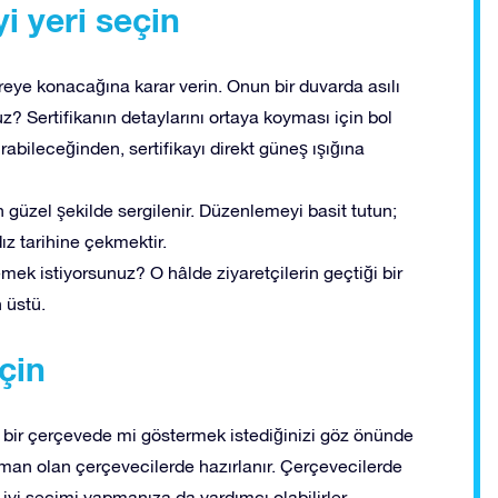
i yeri seçin
eye konacağına karar verin. Onun bir duvarda asılı
z? Sertifikanın detaylarını ortaya koyması için bol
rabileceğinden, sertifikayı direkt güneş ışığına
 güzel şekilde sergilenir. Düzenlemeyi basit tutun;
ız tarihine çekmektir.
emek istiyorsunuz? O hâlde ziyaretçilerin geçtiği bir
 üstü.
çin
rt bir çerçevede mi göstermek istediğinizi göz önünde
man olan çerçevecilerde hazırlanır. Çerçevecilerde
 iyi seçimi yapmanıza da yardımcı olabilirler.