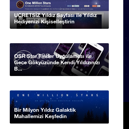
UCRETSİZ Yıldız Sayfası ile Yıldız
Hediyenizi Kişiselleştirin
OSR Star Finder Uygulaması ile
Gece Gökyüzünde Kendi Yıldızınızı
B...
Bir Milyon Yıldız Galaktik
Mahallemizi Keşfedin