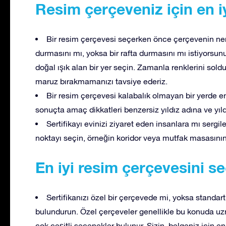
Resim çerçeveniz için en iy
Bir resim çerçevesi seçerken önce çerçevenin ner
durmasını mı, yoksa bir rafta durmasını mı istiyorsunu
doğal ışık alan bir yer seçin. Zamanla renklerini soldu
maruz bırakmamanızı tavsiye ederiz.
Bir resim çerçevesi kalabalık olmayan bir yerde en
sonuçta amaç dikkatleri benzersiz yıldız adına ve yıld
Sertifikayı evinizi ziyaret eden insanlara mı sergil
noktayı seçin, örneğin koridor veya mutfak masasının
En iyi resim çerçevesini se
Sertifikanızı özel bir çerçevede mi, yoksa standa
bulundurun. Özel çerçeveler genellikle bu konuda uz
çok çeşitli seçenekler bulunur. Sizin, belgeniz için en