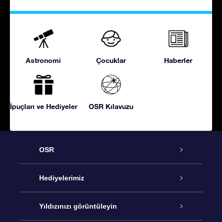
Astronomi
Çocuklar
Haberler
İpuçları ve Hediyeler
OSR Kılavuzu
OSR
Hizmet
Hediyelerimiz
İletişim
Çevrimiçi Yıldız Hediyesi
Yıldızınızı görüntüleyin