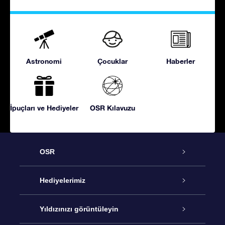
Astronomi
Çocuklar
Haberler
İpuçları ve Hediyeler
OSR Kılavuzu
OSR
Hizmet
Hediyelerimiz
İletişim
Çevrimiçi Yıldız Hediyesi
Yıldızınızı görüntüleyin