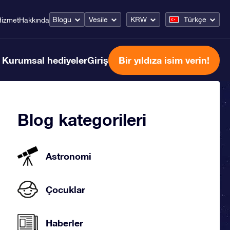
Blogu
Vesile
KRW
Türkçe
Hizmet
Hakkında
Kurumsal hediyeler
Giriş
Bir yıldıza isim verin!
Blog kategorileri
Astronomi
Çocuklar
Haberler