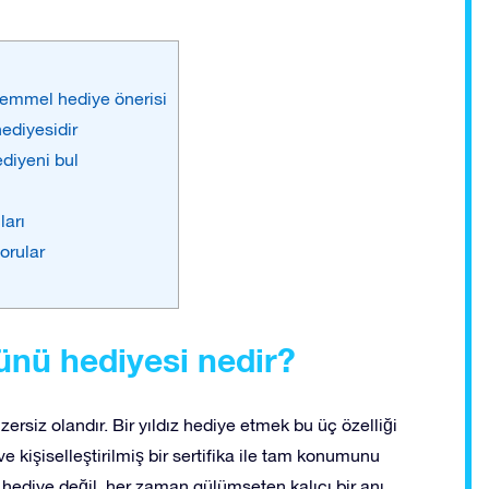
ükemmel hediye önerisi
ediyesidir
diyeni bul
ları
orular
Günü hediyesi nedir?
ersiz olandır. Bir yıldız hediye etmek bu üç özelliği
r ve kişiselleştirilmiş bir sertifika ile tam konumunu
ir hediye değil, her zaman gülümseten kalıcı bir anı