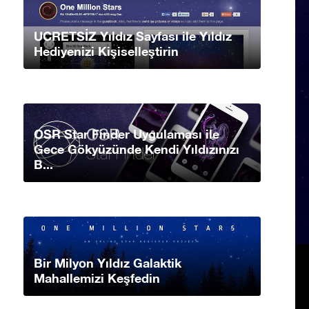
UCRETSİZ Yıldız Sayfası ile Yıldız
Hediyenizi Kişiselleştirin
OSR Star Finder Uygulaması ile
Gece Gökyüzünde Kendi Yıldızınızı
B...
Bir Milyon Yıldız Galaktik
Mahallemizi Keşfedin