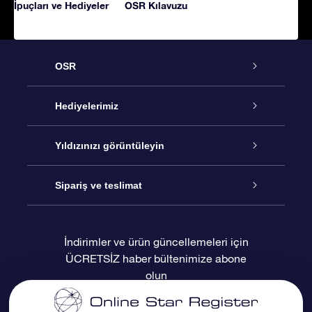
İpuçları ve Hediyeler
OSR Kılavuzu
OSR
Hizmet
Hediyelerimiz
İletişim
Çevrimiçi Yıldız Hediyesi
Yıldızınızı görüntüleyin
Blogu
OSR Hediye Paketi
Star Register
Sipariş ve teslimat
Sıkça Sorulan Sorular
Muhteşem Yıldız Hediyesi
OSR Star Finder Uygulaması
Müşteri Girişi
İndirimler ve ürün güncellemeleri için
ÜCRETSİZ haber bültenimize abone
Değerlendirmeler
OSR Hediye Kartı
Kişiselleştirilmiş Yıldız Sayfası
Ödeme bilgileri
olun
Kurumsal hediyeler
Bir Milyon Yıldız
Sevkiyat bilgileri