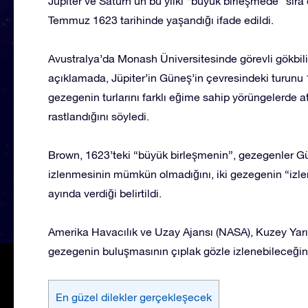
Jüpiter ve Satürn’ün bu yılki “büyük birleşmede” sıra
Temmuz 1623 tarihinde yaşandığı ifade edildi.
Avustralya’da Monash Üniversitesinde görevli gökbil
açıklamada, Jüpiter’in Güneş’in çevresindeki turunu 1
gezegenin turlarını farklı eğime sahip yörüngelerde at
rastlandığını söyledi.
Brown, 1623’teki “büyük birleşmenin”, gezegenler 
izlenmesinin mümkün olmadığını, iki gezegenin “izle
ayında verdiği belirtildi.
Amerika Havacılık ve Uzay Ajansı (NASA), Kuzey Yarı
gezegenin buluşmasının çıplak gözle izlenebileceğini
En güzel dilekler gerçekleşecek