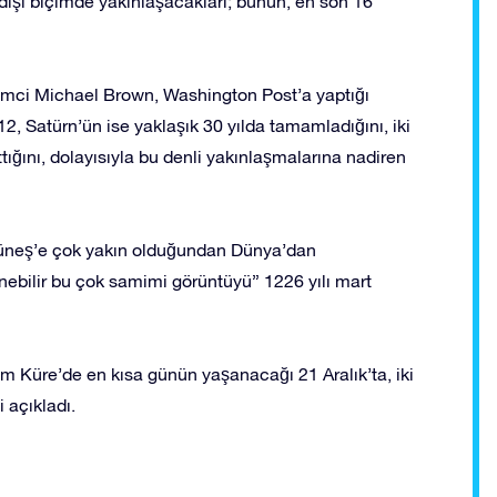
 dışı biçimde yakınlaşacakları; bunun, en son 16
imci Michael Brown, Washington Post’a yaptığı
2, Satürn’ün ise yaklaşık 30 yılda tamamladığını, iki
tığını, dolayısıyla bu denli yakınlaşmalarına nadiren
Güneş’e çok yakın olduğundan Dünya’dan
nebilir bu çok samimi görüntüyü” 1226 yılı mart
m Küre’de en kısa günün yaşanacağı 21 Aralık’ta, iki
 açıkladı.