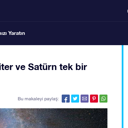
ızı Yaratın
iter ve Satürn tek bir
Bu makaleyi paylaş: