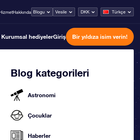
Blogu
Vesile
DKK
Türkçe
Hizmet
Hakkında
Kurumsal hediyeler
Giriş
Bir yıldıza isim verin!
Blog kategorileri
Astronomi
Çocuklar
Haberler