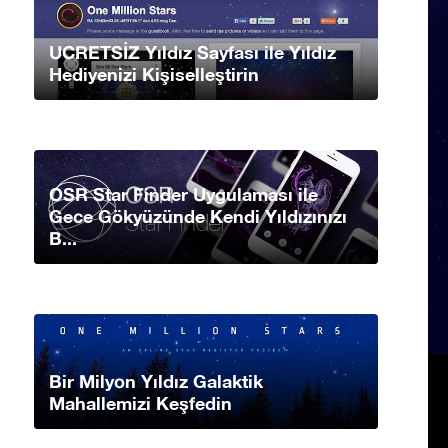
UCRETSİZ Yıldız Sayfası ile Yıldız
Hediyenizi Kişiselleştirin
OSR Star Finder Uygulaması ile
Gece Gökyüzünde Kendi Yıldızınızı
B...
Bir Milyon Yıldız Galaktik
Mahallemizi Keşfedin