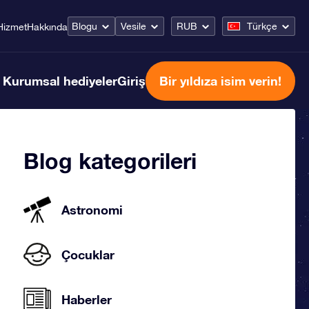
Blogu
Vesile
RUB
Türkçe
Hizmet
Hakkında
Kurumsal hediyeler
Giriş
Bir yıldıza isim verin!
Blog kategorileri
Astronomi
Çocuklar
Haberler