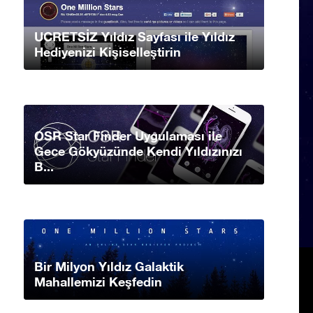
UCRETSİZ Yıldız Sayfası ile Yıldız
Hediyenizi Kişiselleştirin
OSR Star Finder Uygulaması ile
Gece Gökyüzünde Kendi Yıldızınızı
B...
Bir Milyon Yıldız Galaktik
Mahallemizi Keşfedin