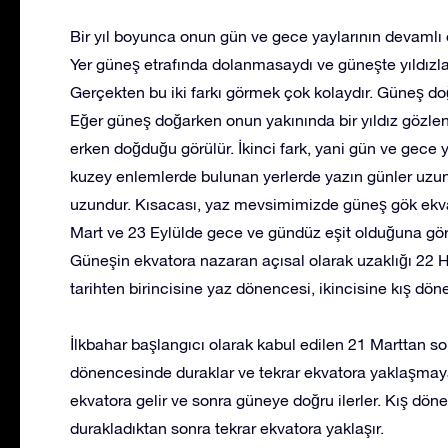
Bir yıl boyunca onun gün ve gece yaylarının devamlı o
Yer güneş etrafında dolanmasaydı ve güneşte yıldızlar
Gerçekten bu iki farkı görmek çok kolaydır. Güneş d
Eğer güneş doğarken onun yakınında bir yıldız gözlene
erken doğduğu görülür. İkinci fark, yani gün ve gece y
kuzey enlemlerde bulunan yerlerde yazın günler uzun g
uzundur. Kısacası, yaz mevsimimizde güneş gök ekva
Mart ve 23 Eylülde gece ve gündüz eşit olduğuna gör
Güneşin ekvatora nazaran açısal olarak uzaklığı 22 H
tarihten birincisine yaz dönencesi, ikincisine kış dön
İlkbahar başlangıcı olarak kabul edilen 21 Marttan 
dönencesinde duraklar ve tekrar ekvatora yaklaşmaya
ekvatora gelir ve sonra güneye doğru ilerler. Kış döne
durakladıktan sonra tekrar ekvatora yaklaşır.