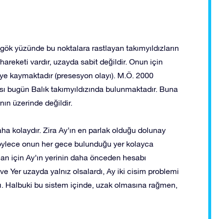
da gök yüzünde bu noktalara rastlayan takımyıldızların
hareketi vardır, uzayda sabit değildir. Onun için
eriye kaymaktadır (presesyon olayı). M.Ö. 2000
ası bugün Balık takımyıldızında bulunmaktadır. Buna
nın üzerinde değildir.
a kolaydır. Zira Ay’ın en parlak olduğu dolunay
böylece onun her gece bulunduğu yer kolayca
zaman için Ay’ın yerinin daha önceden hesabı
ve Yer uzayda yalnız olsalardı, Ay iki cisim problemi
ı. Halbuki bu sistem içinde, uzak olmasına rağmen,