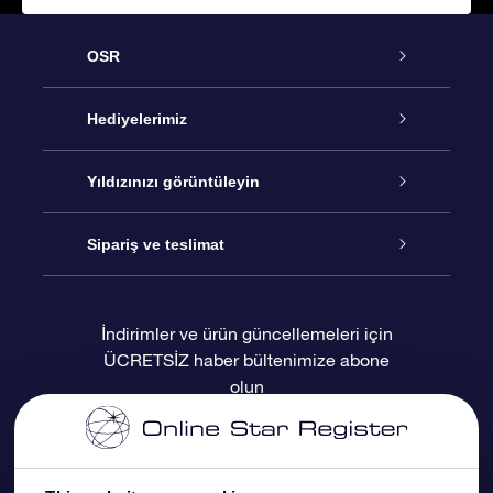
OSR
Hizmet
Hediyelerimiz
İletişim
Çevrimiçi Yıldız Hediyesi
Yıldızınızı görüntüleyin
Blogu
OSR Hediye Paketi
Star Register
Sipariş ve teslimat
Sıkça Sorulan Sorular
Muhteşem Yıldız Hediyesi
OSR Star Finder Uygulaması
Müşteri Girişi
İndirimler ve ürün güncellemeleri için
ÜCRETSİZ haber bültenimize abone
Değerlendirmeler
OSR Hediye Kartı
Kişiselleştirilmiş Yıldız Sayfası
Ödeme bilgileri
olun
Kurumsal hediyeler
Bir Milyon Yıldız
Sevkiyat bilgileri
OSR Starsaver
İade Politikası