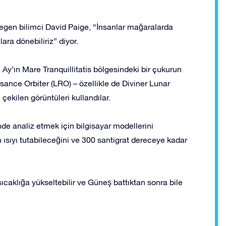
egen bilimci David Paige, “İnsanlar mağaralarda
ra dönebiliriz” diyor.
r, Ay’ın Mare Tranquillitatis bölgesindeki bir çukurun
ance Orbiter (LRO) – özellikle de Diviner Lunar
ekilen görüntüleri kullandılar.
nde analiz etmek için bilgisayar modellerini
 ısıyı tutabileceğini ve 300 santigrat dereceye kadar
ıcaklığa yükseltebilir ve Güneş battıktan sonra bile