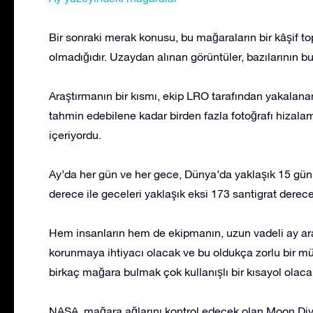
Bir sonraki merak konusu, bu mağaraların bir kâşif to
olmadığıdır. Uzaydan alınan görüntüler, bazılarının bu
Araştırmanın bir kısmı, ekip LRO tarafından yakalanan 
tahmin edebilene kadar birden fazla fotoğrafı hizala
içeriyordu.
Ay’da her gün ve her gece, Dünya’da yaklaşık 15 gün s
derece ile geceleri yaklaşık eksi 173 santigrat derece
Hem insanların hem de ekipmanın, uzun vadeli ay araş
korunmaya ihtiyacı olacak ve bu oldukça zorlu bir m
birkaç mağara bulmak çok kullanışlı bir kısayol olacak
NASA, mağara ağlarını kontrol edecek olan Moon Dive