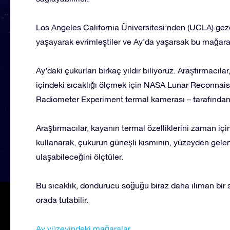
Los Angeles California Üniversitesi’nden (UCLA) gez
yaşayarak evrimleştiler ve Ay’da yaşarsak bu mağarala
Ay’daki çukurları birkaç yıldır biliyoruz. Araştırmacıla
içindeki sıcaklığı ölçmek için NASA Lunar Reconnaiss
Radiometer Experiment termal kamerası – tarafından ç
Araştırmacılar, kayanın termal özelliklerini zaman içi
kullanarak, çukurun güneşli kısmının, yüzeyden gelen
ulaşabileceğini ölçtüler.
Bu sıcaklık, dondurucu soğuğu biraz daha ılıman bir s
orada tutabilir.
Ay yüzeyindeki mağaralar