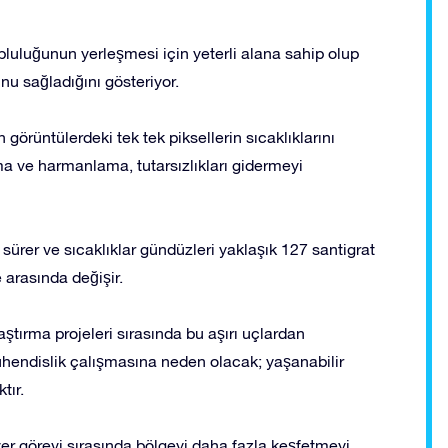
pluluğunun yerleşmesi için yeterli alana sahip olup
nu sağladığını gösteriyor.
görüntülerdeki tek tek piksellerin sıcaklıklarını
ma ve harmanlama, tutarsızlıkları gidermeyi
ürer ve sıcaklıklar gündüzleri yaklaşık 127 santigrat
 arasında değişir.
tırma projeleri sırasında bu aşırı uçlardan
ühendislik çalışmasına neden olacak; yaşanabilir
tır.
r görevi sırasında bölgeyi daha fazla keşfetmeyi