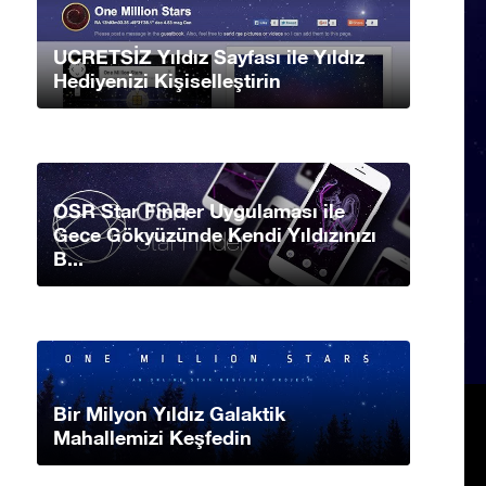
UCRETSİZ Yıldız Sayfası ile Yıldız
Hediyenizi Kişiselleştirin
OSR Star Finder Uygulaması ile
Gece Gökyüzünde Kendi Yıldızınızı
B...
Bir Milyon Yıldız Galaktik
Mahallemizi Keşfedin