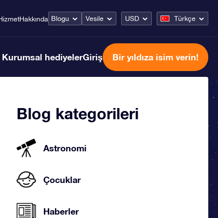
Blogu
Vesile
USD
Türkçe
Hizmet
Hakkında
Kurumsal hediyeler
Giriş
Bir yıldıza isim verin!
Blog kategorileri
Astronomi
Çocuklar
Haberler