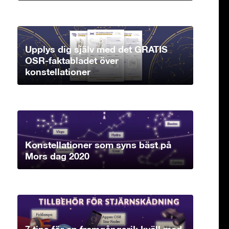
Upplys dig själv med det GRATIS
OSR-faktabladet över
konstellationer
Konstellationer som syns bäst på
Mors dag 2020
7 tips för en framgångsrik kväll med