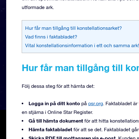
utformade ark.
Hur får man tillgång till konstellationsarket?
Vad finns i faktabladet?
Vital konstellationsinformation i ett och samma ark
Hur får man tillgång till k
Följ dessa steg för att hämta det:
Logga in på ditt konto
på
osr.org
. Faktabladet är
en stjärna i Online Star Register.
Gå till hämta dokument
för att hitta konstellatio
Hämta faktabladet
för att se det. Faktabladet går 
Skicka PDF till mottagaren via e-post.
Kunden so