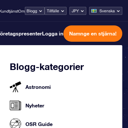
Blogg
Tillfälle
JPY
Svenska
Kundtjänst
Om
öretagspresenter
Logga in
Namnge en stjärna!
Blogg-kategorier
Astronomi
Nyheter
OSR Guide