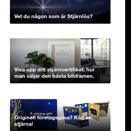
Vet du någon som är Stjärnlös?
Visa upp ditt stjärncertifikat; hur
man väljer den bästa bildramen.
Originell företagsgåva? Köp en
stjärna!