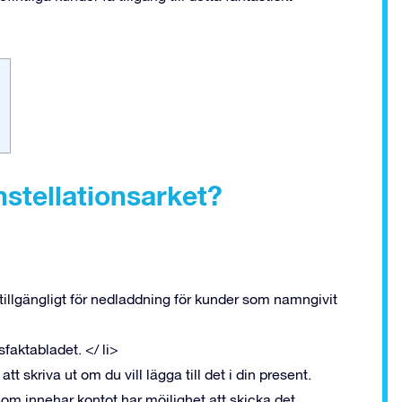
!
onstellationsarket?
 tillgängligt för nedladdning för kunder som namngivit
nsfaktabladet. </ li>
att skriva ut om du vill lägga till det i din present.
m innehar kontot har möjlighet att skicka det