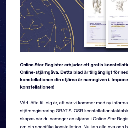
Online Star Register erbjuder ett gratis konstell
Online-stjärngåva. Detta blad är tillgängligt för 
konstellationen din stjärna är namngiven i. Impo
konstellationen!
Vårt löfte till dig är, att när vi kommer med ny informa
stjärnregistrering GRATIS. OSR konstellationsfaktablad
skapas när du namnger en stjärna i Online Star Regi
om din specifika konstellation. Nu kan alla nya och bef