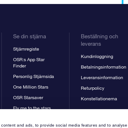
Se din stjärna
Beställning och
leverans
Stjärnregiste
Kundinloggning
OSR:s App Star
Finder
Betalningsinformation
Personlig Stjärnsida
Leveransinformation
One Million Stars
Returpolicy
OSR Starsaver
Konstellationerna
Fly me to the stars
VR-app
 content and ads, to provide social media features and to analyse