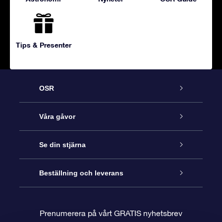
Tips & Presenter
OSR
Kundtjänst
Våra gåvor
Kontakta oss
Online-Stjärngåva
Se din stjärna
Blogg
OSR Gåvopaket
Stjärnregiste
Beställning och leverans
Vanliga frågor
Super Star-gåva
OSR:s App Star Finder
Kundinloggning
Prenumerera på vårt GRATIS nyhetsbrev