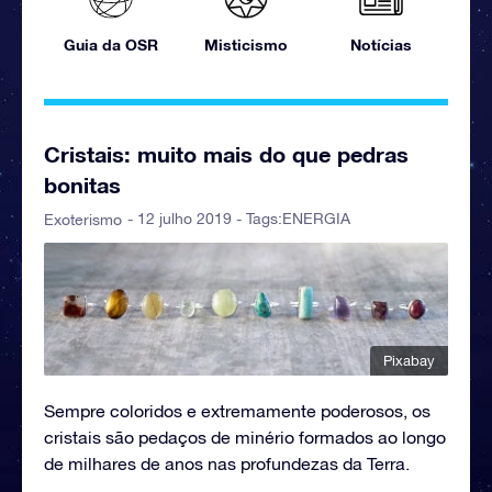
Guia da OSR
Misticismo
Notícias
Cristais: muito mais do que pedras
bonitas
- 12 julho 2019 - Tags:
ENERGIA
Exoterismo
Pixabay
Sempre coloridos e extremamente poderosos, os
cristais são pedaços de minério formados ao longo
de milhares de anos nas profundezas da Terra.