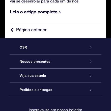
vai se desenrolar para cada um de nós.
Leia o artigo completo
Página anterior
OSR
Serviço
Nossos presentes
Entre em contato conosco
Presente estrelar on-line
Veja sua estrela
Blog
Pacote de presente da OSR
Star Register
Pedidos e entregas
Perguntas frequentes
Super Star Gift
Aplicativo Localizador de Estrelas da OSR
Login de clientes
Inscreva-se em nosso boletim