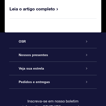
Leia o artigo completo
OSR
Serviço
Nossos presentes
Entre em contato conosco
Presente estrelar on-line
Veja sua estrela
Blog
Pacote de presente da OSR
Star Register
Pedidos e entregas
Perguntas frequentes
Super Star Gift
Aplicativo Localizador de Estrelas da OSR
Login de clientes
Inscreva-se em nosso boletim