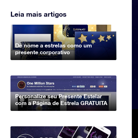
Leia mais artigos
Dê nome a estrelas como um
presente corporativo
Personalize seu Presente Estelar
com a Página de Estrela GRATUITA