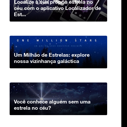
Localize a sua própria estrela no
céu com o aplicativo Localizador de
Est...
Um Milhão de Estrelas: explore
nossa vizinhança galáctica
Você conhece alguém sem uma
estrela no céu?