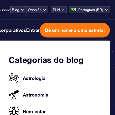
Blog
Ocasião
PLN
Português (BR)
o
Sobre
corporativos
Entrar
Dê um nome a uma estrela!
Categorias do blog
Astrologia
Astronomia
Bem-estar