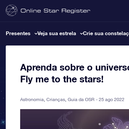
Presentes
Veja sua estrela
Crie sua constela
Aprenda sobre o univers
Fly me to the stars!
Astronomia
Crianças
Guia da OSR
25 ago 2022