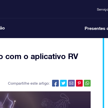
Serviç
ção
Presentes 
o com o aplicativo RV
Compartilhe este artigo: