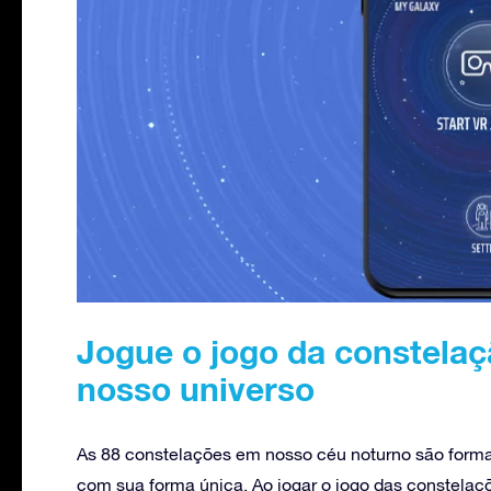
Jogue o jogo da constelaç
nosso universo
As 88 constelações em nosso céu noturno são forma
com sua forma única. Ao jogar o jogo das constelaç