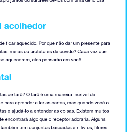
ápio juntos ou surpreendê-los com uma deliciosa
l acolhedor
de ficar aquecido. Por que não dar um presente para
las, meias ou protetores de ouvido? Cada vez que
a se aquecerem, eles pensarão em você.
tal
as de tarô? O tarô é uma maneira incrível de
 para aprender a ler as cartas, mas quando você o
tas e ajudá-lo a entender as coisas. Existem muitos
te encontrará algo que o receptor adoraria. Alguns
ê também tem conjuntos baseados em livros, filmes