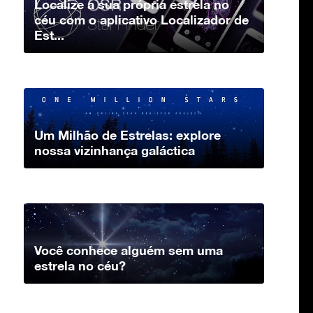
Localize a sua própria estrela no
céu com o aplicativo Localizador de
Est...
Um Milhão de Estrelas: explore
nossa vizinhança galáctica
Você conhece alguém sem uma
estrela no céu?