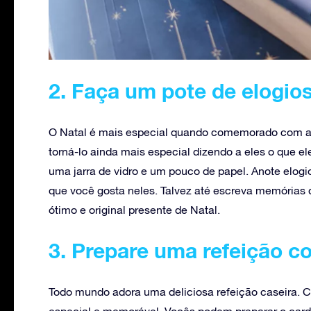
2. Faça um pote de elogios
O Natal é mais especial quando comemorado com ami
torná-lo ainda mais especial dizendo a eles o que e
uma jarra de vidro e um pouco de papel. Anote elogi
que você gosta neles. Talvez até escreva memórias 
ótimo e original presente de Natal.
3. Prepare uma refeição c
Todo mundo adora uma deliciosa refeição caseira. 