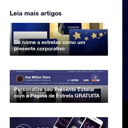
Leia mais artigos
Dê nome a estrelas como um
presente corporativo
Personalize seu Presente Estelar
com a Página de Estrela GRATUITA