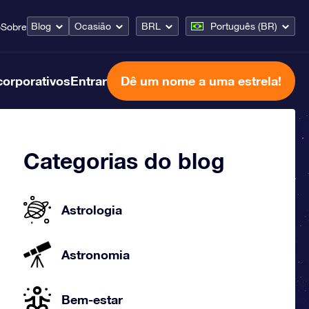
Blog
Ocasião
BRL
Português (BR)
o
Sobre
corporativos
Entrar
Dê um nome a uma estrela!
Categorias do blog
Astrologia
Astronomia
Bem-estar