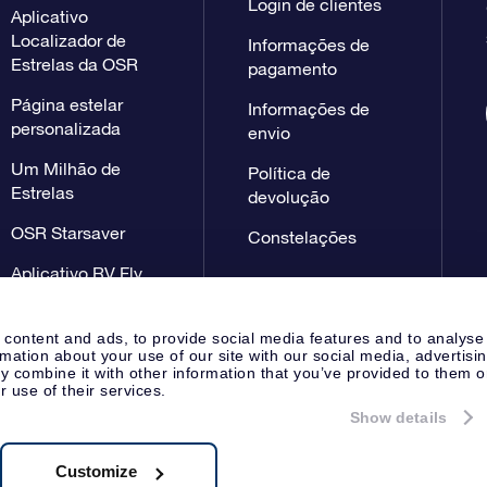
Login de clientes
Aplicativo
Localizador de
Informações de
Estrelas da OSR
pagamento
Página estelar
Informações de
personalizada
envio
Um Milhão de
Política de
Estrelas
devolução
OSR Starsaver
Constelações
Aplicativo RV Fly
me to the stars
 content and ads, to provide social media features and to analyse
rmation about your use of our site with our social media, advertisi
 combine it with other information that you’ve provided to them o
r use of their services.
Show details
Página de imprensa
Declaração
Apeldoorn, The Netherlands
 NL 8538.62.722B01
Customize