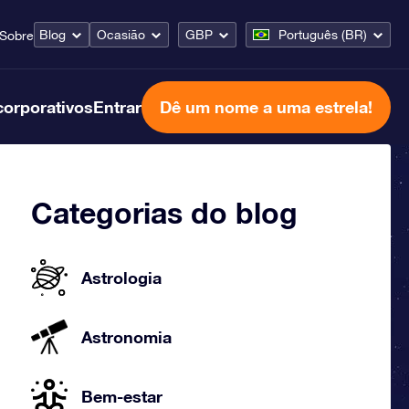
Blog
Ocasião
GBP
Português (BR)
Sobre
corporativos
Entrar
Dê um nome a uma estrela!
Categorias do blog
Astrologia
Astronomia
Bem-estar