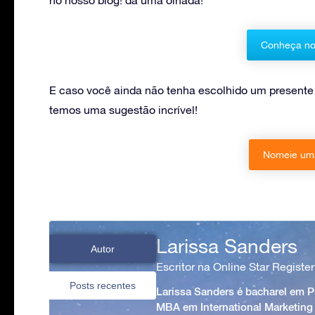
Conheça no
E caso você ainda não tenha escolhido um presente
temos uma sugestão incrível!
Nomeie uma
Larissa Sanders
Autor
Escritor na Online Star Register
Posts recentes
Larissa Sanders é bacharel em 
MBA em International Marketing