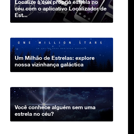
Localize a sua própria estrela no
céu com o aplicativo Localizador de
Est...
Um Milhão de Estrelas: explore
nossa vizinhança galáctica
Você conhece alguém sem uma
estrela no céu?