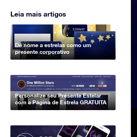
Leia mais artigos
Dê nome a estrelas como um
presente corporativo
Personalize seu Presente Estelar
com a Página de Estrela GRATUITA