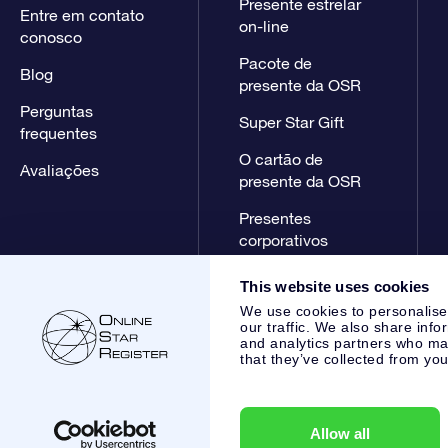
Presente estrelar
Entre em contato
on-line
conosco
Pacote de
Blog
presente da OSR
Perguntas
Super Star Gift
frequentes
O cartão de
Avaliações
presente da OSR
Presentes
corporativos
This website uses cookies
We use cookies to personalise
our traffic. We also share info
and analytics partners who may
that they’ve collected from you
Online Star Register BV
- Laan van de Maagd 83, 7324 BT 
,
Atendimento ao cliente:
help@osr.org
KVK: 60333553, VAT:
Allow all