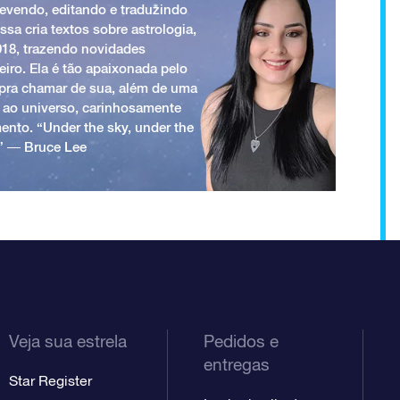
revendo, editando e traduzindo
ssa cria textos sobre astrologia,
018, trazendo novidades
iro. Ela é tão apaixonada pelo
a pra chamar de sua, além de uma
 ao universo, carinhosamente
ento. “Under the sky, under the
.” ― Bruce Lee
Veja sua estrela
Pedidos e
entregas
Star Register