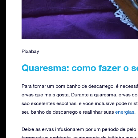
Pixabay
Quaresma: como fazer o s
Para tomar um bom banho de descarrego, é necessári
ervas que mais gosta. Durante a quaresma, ervas c
são excelentes escolhas, e você inclusive pode mistu
seu banho de descarrego e realinhar suas
energias
.
Deixe as ervas infusionarem por um período de pel
temperatura ambiente, exatamente do jeitinho que vo