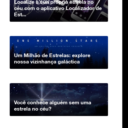
Localize a sua própria estrela no
céu com o aplicativo Localizador de
Est...
Um Milhão de Estrelas: explore
nossa vizinhança galáctica
Você conhece alguém sem uma
estrela no céu?