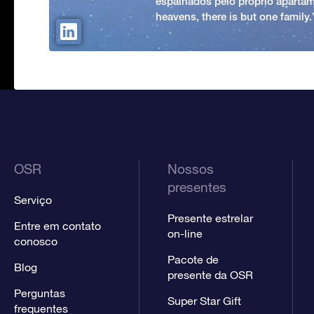
espalhados pelo próprio apartam
heavens, there is but one family
OSR
Nossos
presentes
Serviço
Presente estrelar
Entre em contato
on-line
conosco
Pacote de
Blog
presente da OSR
Perguntas
Super Star Gift
frequentes