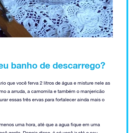
eu banho de descarrego?
o que você ferva 2 litros de água e misture nele as
omo a arruda, a camomila e também o manjericão
rar essas três ervas para fortalecer ainda mais o
o menos uma hora, até que a agua fique em uma
cê gosta. Depois disso, é só você ir até o seu