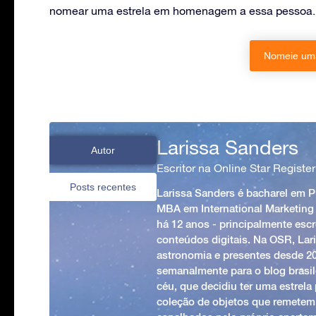
nomear uma estrela em homenagem a essa pessoa. 
Nomeie uma
Larissa Sanders
Autor
Escritor na Online Star Register
Posts recentes
Larissa Sanders é bacharel em 
MBA em International Marketing
há 12 anos - principalmente esc
conteúdos digitais. Na OSR, Lari
astronomia e presentes desde 2
semanalmente para o blog brasile
céu, que decidiu ter uma estrel
coleção de objetos que remetem