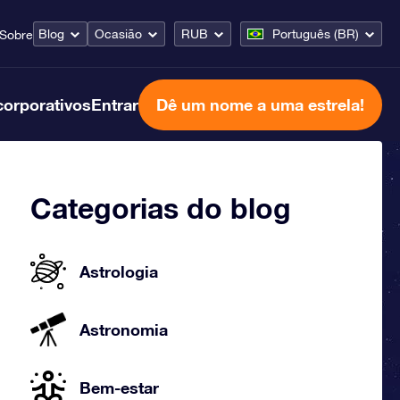
Blog
Ocasião
RUB
Português (BR)
Sobre
corporativos
Entrar
Dê um nome a uma estrela!
Categorias do blog
Astrologia
Astronomia
Bem-estar