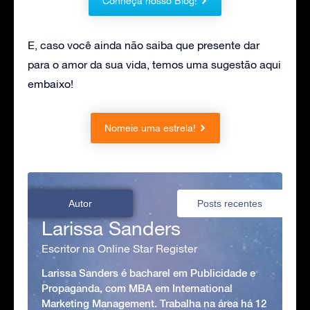
Conheça nosso Blog!
E, caso você ainda não saiba que presente dar
para o amor da sua vida, temos uma sugestão aqui
embaixo!
Nomeie uma estrela!
Autor
Posts recentes
Larissa Sanders
Escritor na Online Star Register
Larissa Sanders é bacharel em Publicidade e
Propaganda, com MBA em International
Marketing Management. Trabalha na área há 12