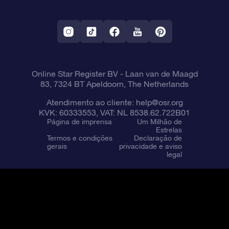
Aplicativo RV Fly me to the stars
Constelações
Online Star Register BV
- Laan van de Maagd
83, 7324 BT Apeldoorn, The Netherlands
Atendimento ao cliente:
help@osr.org
KVK: 60333553, VAT: NL 8538.62.722B01
Página de imprensa
Um Milhão de
Estrelas
Termos e condições
Declaração de
gerais
privacidade e aviso
legal