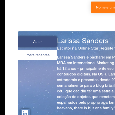
Nomeie uma
Larissa Sanders
Autor
Escritor na Online Star Register
Posts recentes
Larissa Sanders é bacharel em 
MBA em International Marketing
há 12 anos - principalmente esc
conteúdos digitais. Na OSR, Lari
astronomia e presentes desde 2
semanalmente para o blog brasile
céu, que decidiu ter uma estrel
coleção de objetos que remetem
espalhados pelo próprio apartam
heavens, there is but one family