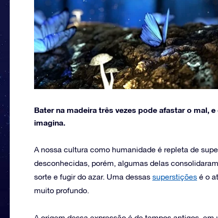
Bater na madeira três vezes pode afastar o mal, 
imagina.
A nossa cultura como humanidade é repleta de super
desconhecidas, porém, algumas delas consolidaram
sorte e fugir do azar. Uma dessas
superstições
é o a
muito profundo.
A origem dessa expressão é de tempos antigos, em 