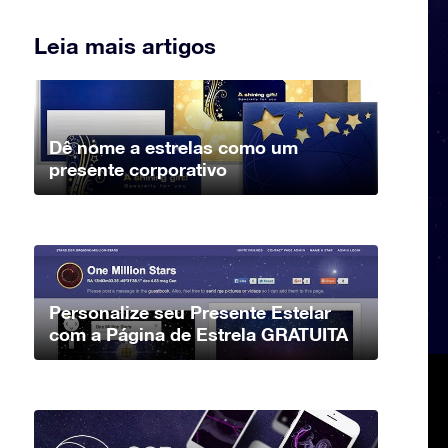
Leia mais artigos
Dê nome a estrelas como um
presente corporativo
Personalize seu Presente Estelar
com a Página de Estrela GRATUITA