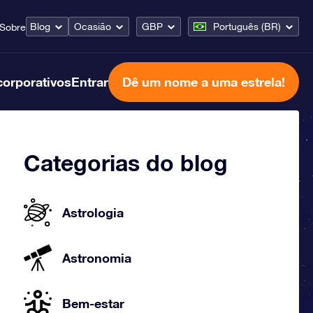
Blog
Ocasião
GBP
Português (BR)
Sobre
corporativos
Entrar
Dê um nome a uma estrela!
Categorias do blog
Astrologia
Astronomia
Bem-estar