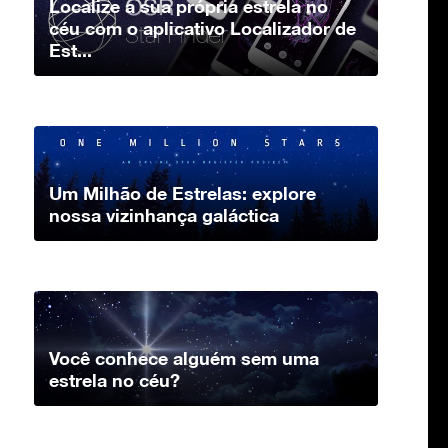
Localize a sua própria estrela no
céu com o aplicativo Localizador de
Est...
Um Milhão de Estrelas: explore
nossa vizinhança galáctica
Você conhece alguém sem uma
estrela no céu?