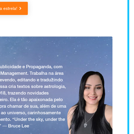
 estrela!
Publicidade e Propaganda, com
 Management. Trabalha na área
revendo, editando e traduzindo
ssa cria textos sobre astrologia,
018, trazendo novidades
iro. Ela é tão apaixonada pelo
a pra chamar de sua, além de uma
 ao universo, carinhosamente
ento. “Under the sky, under the
.” ― Bruce Lee