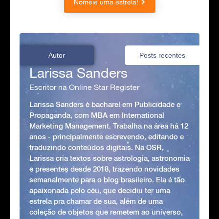
Nomeie uma estrela!
Autor
Posts recentes
Larissa Sanders
Escritor na Online Star Register
Larissa Sanders é bacharel em Publicidade e
Propaganda, com MBA em International
Marketing Management. Trabalha na área há 12
anos - principalmente escrevendo, editando e
traduzindo conteúdos digitais. Na OSR,
Larissa cria textos sobre astrologia, astronomia
e presentes desde 2018, trazendo novidades
semanalmente para o blog brasileiro. Ela é tão
apaixonada pelo céu, que decidiu ter uma
estrela pra chamar de sua, além de uma
coleção de objetos que remetem ao universo,