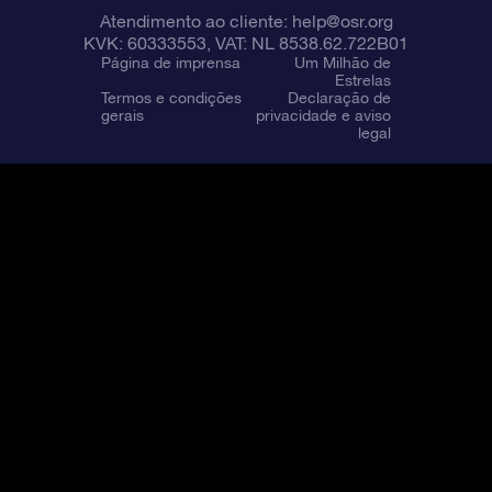
Atendimento ao cliente:
help@osr.org
KVK: 60333553, VAT: NL 8538.62.722B01
Página de imprensa
Um Milhão de
Estrelas
Termos e condições
Declaração de
gerais
privacidade e aviso
legal