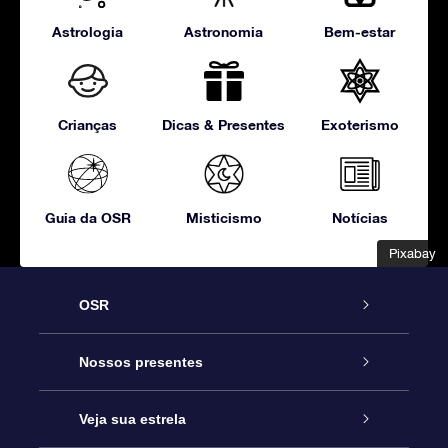
Astrologia
Astronomia
Bem-estar
Crianças
Dicas & Presentes
Exoterismo
Guia da OSR
Misticismo
Notícias
Pixabay
Pixabay
OSR
Serviço
Nossos presentes
Entre em contato conosco
Presente estrelar on-line
Veja sua estrela