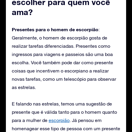
escolher para quem você
ama?
Presentes para o homem de escorpião
:
Geralmente, o homem de escorpião gosta de
realizar tarefas diferenciadas. Presentes como
ingressos para viagens e passeios são uma boa
escolha. Você também pode dar como presente
coisas que incentivem o escorpiano a realizar
novas tarefas, como um telescópio para observar
as estrelas.
E falando nas estrelas, temos uma sugestão de
presente que é válida tanto para o homem quanto
para a mulher de
escorpião
. Já pensou em
homenagear esse tipo de pessoa com um presente