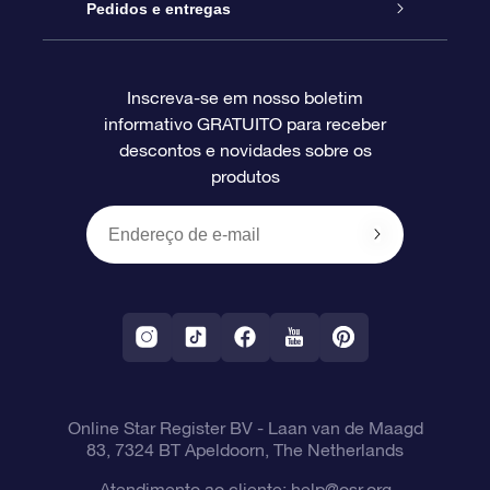
Blog
Pacote de presente da OSR
Star Register
Pedidos e entregas
Perguntas frequentes
Super Star Gift
Aplicativo Localizador de Estrelas da OSR
Login de clientes
Inscreva-se em nosso boletim
informativo GRATUITO para receber
Avaliações
O cartão de presente da OSR
Página estelar personalizada
Informações de pagamento
descontos e novidades sobre os
produtos
Presentes corporativos
Um Milhão de Estrelas
Informações de envio
OSR Starsaver
Política de devolução
Aplicativo RV Fly me to the stars
Constelações
Online Star Register BV
- Laan van de Maagd
83, 7324 BT Apeldoorn, The Netherlands
Atendimento ao cliente:
help@osr.org