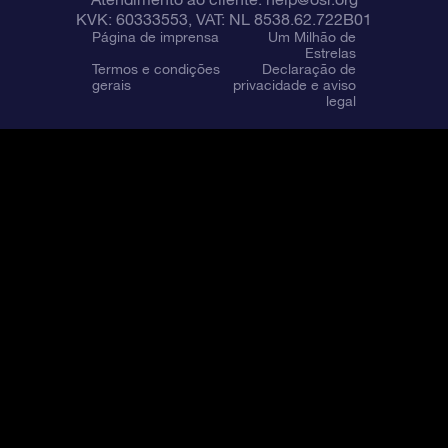
KVK: 60333553, VAT: NL 8538.62.722B01
Página de imprensa
Um Milhão de
Estrelas
Termos e condições
Declaração de
gerais
privacidade e aviso
legal