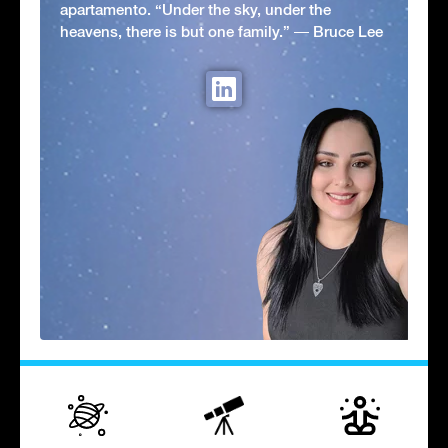
apartamento. “Under the sky, under the
heavens, there is but one family.” ― Bruce Lee