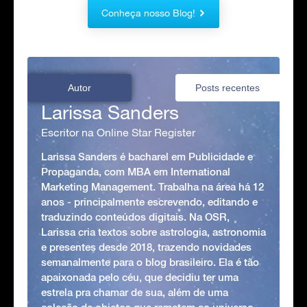
Conheça nosso Blog!
Autor
Posts recentes
Larissa Sanders
Escritor na Online Star Register
Larissa Sanders é bacharel em Publicidade e
Propaganda, com MBA em International
Marketing Management. Trabalha na área há 12
anos - principalmente escrevendo, editando e
traduzindo conteúdos digitais. Na OSR,
Larissa cria textos sobre astrologia, astronomia
e presentes desde 2018, trazendo novidades
semanalmente para o blog brasileiro. Ela é tão
apaixonada pelo céu, que decidiu ter uma
estrela pra chamar de sua, além de uma