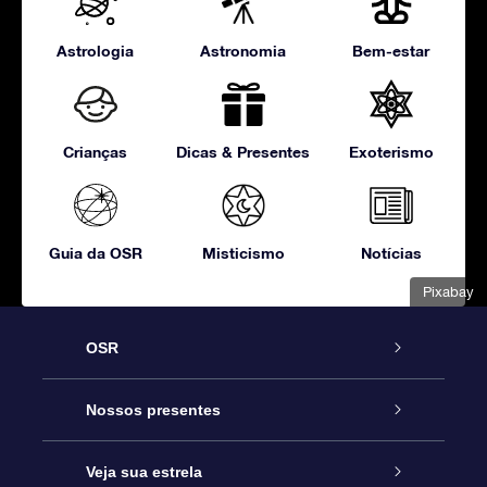
Astrologia
Astronomia
Bem-estar
Crianças
Dicas & Presentes
Exoterismo
Guia da OSR
Misticismo
Notícias
Pixabay
OSR
Serviço
Nossos presentes
Entre em contato conosco
Presente estrelar on-line
Veja sua estrela