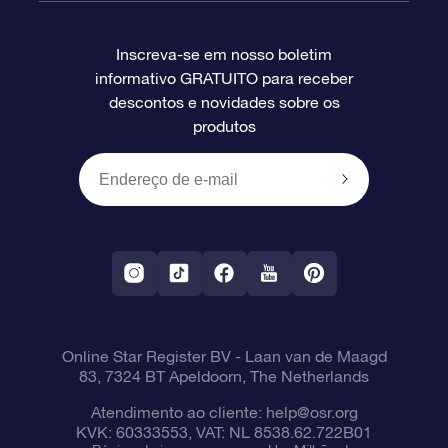
Perguntas frequentes
Super Star Gift
Aplicativo Localizador de Estrelas da OSR
Login de clientes
Inscreva-se em nosso boletim
informativo GRATUITO para receber
Avaliações
O cartão de presente da OSR
Página estelar personalizada
Informações de pagamento
descontos e novidades sobre os
produtos
Presentes corporativos
Um Milhão de Estrelas
Informações de envio
OSR Starsaver
Política de devolução
Aplicativo RV Fly me to the stars
Constelações
Online Star Register BV
- Laan van de Maagd
83, 7324 BT Apeldoorn, The Netherlands
Atendimento ao cliente:
help@osr.org
KVK: 60333553, VAT: NL 8538.62.722B01