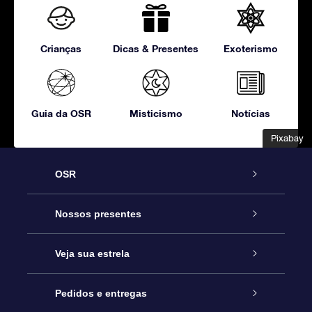
Crianças
Dicas & Presentes
Exoterismo
Guia da OSR
Misticismo
Notícias
Pixabay
Pixabay
OSR
Serviço
Nossos presentes
Entre em contato conosco
Presente estrelar on-line
Veja sua estrela
Blog
Pacote de presente da OSR
Star Register
Pedidos e entregas