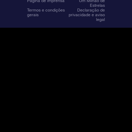
Página de imprensa
Um Milhão de
Estrelas
Termos e condições
Declaração de
gerais
privacidade e aviso
legal