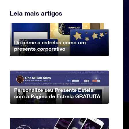
Leia mais artigos
Dê nome a estrelas como um
presente corporativo
Personalize seu Presente Estelar
com a Página de Estrela GRATUITA