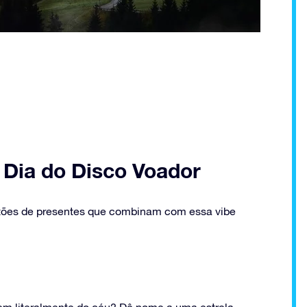
o Dia do Disco Voador
estões de presentes que combinam com essa vibe
em literalmente do céu? Dê nome a uma estrela