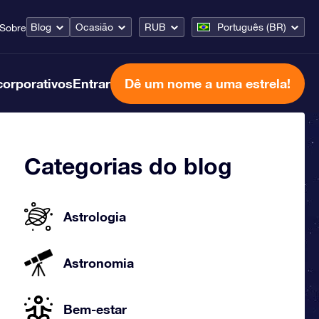
Blog
Ocasião
RUB
Português (BR)
Sobre
corporativos
Entrar
Dê um nome a uma estrela!
Categorias do blog
Astrologia
Astronomia
Bem-estar