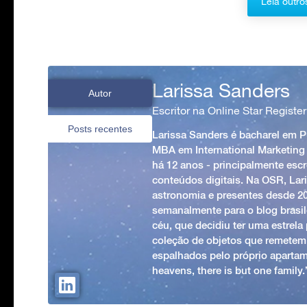
Leia outro
Larissa Sanders
Autor
Escritor na Online Star Register
Posts recentes
Larissa Sanders é bacharel em 
MBA em International Marketing
há 12 anos - principalmente esc
conteúdos digitais. Na OSR, Lari
astronomia e presentes desde 2
semanalmente para o blog brasile
céu, que decidiu ter uma estrel
coleção de objetos que remetem
espalhados pelo próprio apartam
heavens, there is but one family