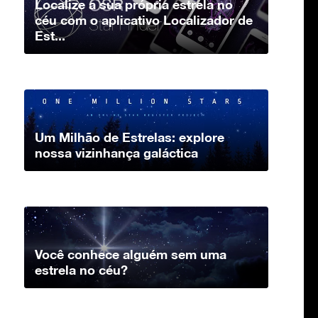
Localize a sua própria estrela no
céu com o aplicativo Localizador de
Est...
Um Milhão de Estrelas: explore
nossa vizinhança galáctica
Você conhece alguém sem uma
estrela no céu?