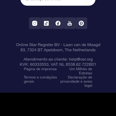
OSR Starsaver
Política de devolução
Aplicativo RV Fly me to the stars
Constelações
Online Star Register BV
- Laan van de Maagd
83, 7324 BT Apeldoorn, The Netherlands
Atendimento ao cliente:
help@osr.org
KVK: 60333553, VAT: NL 8538.62.722B01
Página de imprensa
Um Milhão de
Estrelas
Termos e condições
Declaração de
gerais
privacidade e aviso
legal