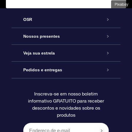
Pixabay
OSR
Serviço
Nossos presentes
Entre em contato conosco
Presente estrelar on-line
Veja sua estrela
Blog
Pacote de presente da OSR
Star Register
Pedidos e entregas
Perguntas frequentes
Super Star Gift
Aplicativo Localizador de Estrelas da OSR
Login de clientes
Inscreva-se em nosso boletim
informativo GRATUITO para receber
Avaliações
O cartão de presente da OSR
Página estelar personalizada
Informações de pagamento
descontos e novidades sobre os
produtos
Presentes corporativos
Um Milhão de Estrelas
Informações de envio