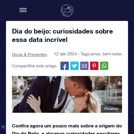
Dia do beijo: curiosidades sobre
essa data incrível
12 abr 2024 - Tags:
amor
,
bem-estar
Dicas & Presentes
Compartilhe este artigo:
Pixabay
Confira agora um pouco mais sobre a origem do
Dia do Beijo, e algumas curiosidades peculiares