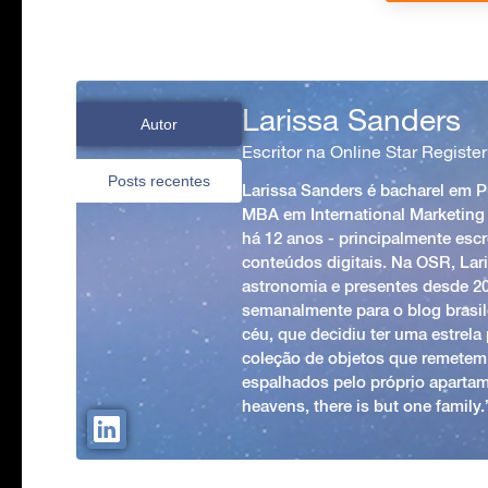
Larissa Sanders
Autor
Escritor na Online Star Register
Posts recentes
Larissa Sanders é bacharel em 
MBA em International Marketing
há 12 anos - principalmente esc
conteúdos digitais. Na OSR, Lari
astronomia e presentes desde 2
semanalmente para o blog brasile
céu, que decidiu ter uma estrel
coleção de objetos que remetem
espalhados pelo próprio apartam
heavens, there is but one family