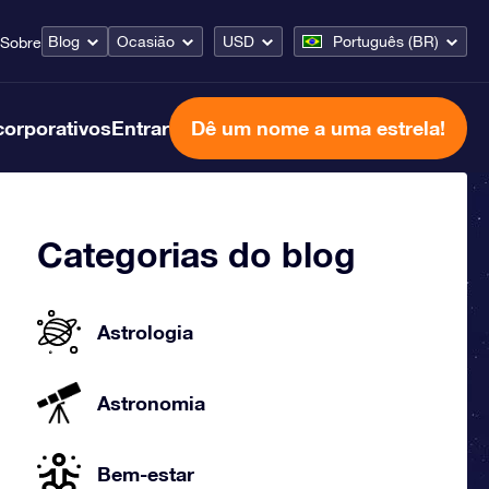
Blog
Ocasião
USD
Português (BR)
Sobre
corporativos
Entrar
Dê um nome a uma estrela!
Categorias do blog
Astrologia
Astronomia
Bem-estar