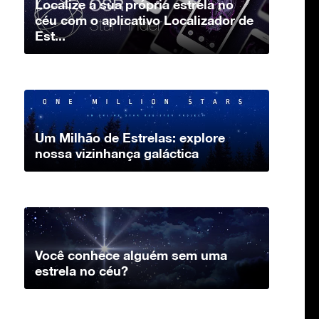
Localize a sua própria estrela no
céu com o aplicativo Localizador de
Est...
Um Milhão de Estrelas: explore
nossa vizinhança galáctica
Você conhece alguém sem uma
estrela no céu?