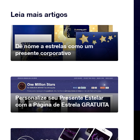
Leia mais artigos
Dê nome a estrelas como um
presente corporativo
Personalize seu Presente Estelar
com a Página de Estrela GRATUITA