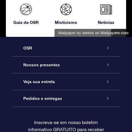
Guia da OSR
Misticismo
Notícias
Wallpaper by darkris
on Wallpapers.com
Pixabay
OSR
Serviço
Nossos presentes
Entre em contato conosco
Presente estrelar on-line
Veja sua estrela
Blog
Pacote de presente da OSR
Star Register
Pedidos e entregas
Perguntas frequentes
Super Star Gift
Aplicativo Localizador de Estrelas da OSR
Login de clientes
Inscreva-se em nosso boletim
informativo GRATUITO para receber
Avaliações
O cartão de presente da OSR
Página estelar personalizada
Informações de pagamento