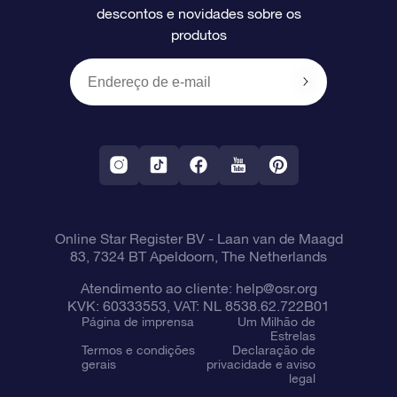
descontos e novidades sobre os
produtos
Presentes corporativos
Um Milhão de Estrelas
Informações de envio
OSR Starsaver
Política de devolução
Aplicativo RV Fly me to the stars
Constelações
Online Star Register BV
- Laan van de Maagd
83, 7324 BT Apeldoorn, The Netherlands
Atendimento ao cliente:
help@osr.org
KVK: 60333553, VAT: NL 8538.62.722B01
Página de imprensa
Um Milhão de
Estrelas
Termos e condições
Declaração de
gerais
privacidade e aviso
legal