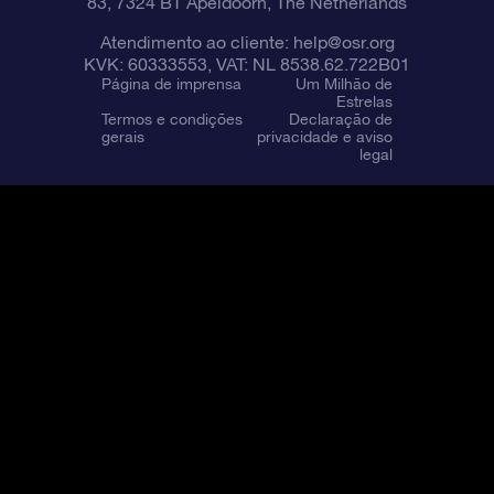
83, 7324 BT Apeldoorn, The Netherlands
Atendimento ao cliente:
help@osr.org
KVK: 60333553, VAT: NL 8538.62.722B01
Página de imprensa
Um Milhão de
Estrelas
Termos e condições
Declaração de
gerais
privacidade e aviso
legal