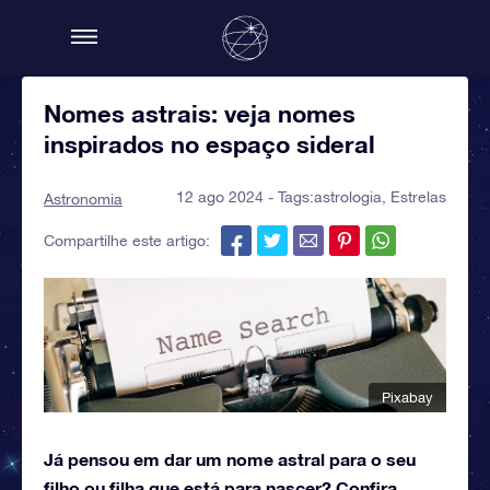
Nomes astrais: veja nomes
inspirados no espaço sideral
12 ago 2024 - Tags:
astrologia
,
Estrelas
Astronomia
Compartilhe este artigo:
Pixabay
Já pensou em dar um nome astral para o seu
filho ou filha que está para nascer? Confira