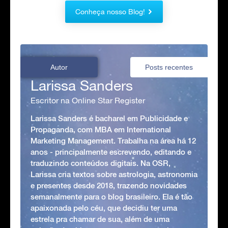
Conheça nosso Blog!
Autor
Posts recentes
Larissa Sanders
Escritor na Online Star Register
Larissa Sanders é bacharel em Publicidade e
Propaganda, com MBA em International
Marketing Management. Trabalha na área há 12
anos - principalmente escrevendo, editando e
traduzindo conteúdos digitais. Na OSR,
Larissa cria textos sobre astrologia, astronomia
e presentes desde 2018, trazendo novidades
semanalmente para o blog brasileiro. Ela é tão
apaixonada pelo céu, que decidiu ter uma
estrela pra chamar de sua, além de uma