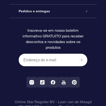
Blog
Pacote de presente da OSR
Star Register
Pedidos e entregas
Perguntas frequentes
Super Star Gift
Aplicativo Localizador de Estrelas da OSR
Login de clientes
Inscreva-se em nosso boletim
informativo GRATUITO para receber
Avaliações
O cartão de presente da OSR
Página estelar personalizada
Informações de pagamento
descontos e novidades sobre os
produtos
Presentes corporativos
Um Milhão de Estrelas
Informações de envio
OSR Starsaver
Política de devolução
Aplicativo RV Fly me to the stars
Constelações
Online Star Register BV
- Laan van de Maagd