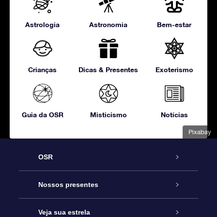
Astrologia
Astronomia
Bem-estar
Crianças
Dicas & Presentes
Exoterismo
Guia da OSR
Misticismo
Notícias
Pixabay
OSR
Serviço
Nossos presentes
Entre em contato conosco
Presente estrelar on-line
Veja sua estrela