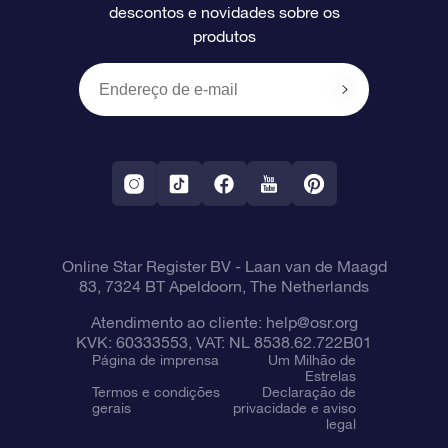
descontos e novidades sobre os
produtos
Presentes corporativos
Um Milhão de Estrelas
Informações de envio
OSR Starsaver
Política de devolução
Aplicativo RV Fly me to the stars
Constelações
Online Star Register BV
- Laan van de Maagd
83, 7324 BT Apeldoorn, The Netherlands
Atendimento ao cliente:
help@osr.org
KVK: 60333553, VAT: NL 8538.62.722B01
Página de imprensa
Um Milhão de
Estrelas
Termos e condições
Declaração de
gerais
privacidade e aviso
legal