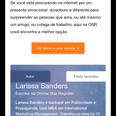
Se você está procurando na internet por um
presente emocional, duradouro e diferente para
surpreender as pessoas que ama, ou até mesmo
um amigo, ou colega de trabalho, aqui na OSR
você encontra a melhor opção.
Dê nome a uma estrela
Autor
Posts recentes
Larissa Sanders
Escritor na Online Star Register
Larissa Sanders é bacharel em Publicidade e
Propaganda, com MBA em International
Marketing Management. Trabalha na área há 12