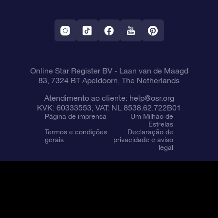
Aplicativo RV Fly me to the stars
Constelações
Online Star Register BV
- Laan van de Maagd
83, 7324 BT Apeldoorn, The Netherlands
Atendimento ao cliente:
help@osr.org
KVK: 60333553, VAT: NL 8538.62.722B01
Página de imprensa
Um Milhão de
Estrelas
Termos e condições
Declaração de
gerais
privacidade e aviso
legal