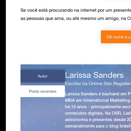
Se você está procurando na internet por um present
as pessoas que ama, ou até mesmo um amigo, na O
Dê nome a u
Larissa Sanders
Autor
Escritor na Online Star Register
Posts recentes
Larissa Sanders é bacharel em 
MBA em International Marketing
há 12 anos - principalmente esc
conteúdos digitais. Na OSR, Lari
astronomia e presentes desde 2
semanalmente para o blog brasile