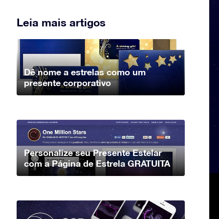
Leia mais artigos
Dê nome a estrelas como um
presente corporativo
Personalize seu Presente Estelar
com a Página de Estrela GRATUITA