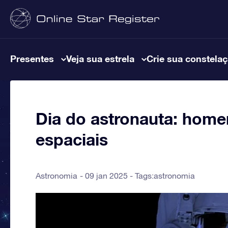
Presentes
Veja sua estrela
Crie sua constela
Dia do astronauta: hom
espaciais
Astronomia
09 jan 2025 - Tags:
astronomia