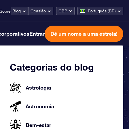
Blog
Ocasião
GBP
Português (BR)
Sobre
corporativos
Entrar
Dê um nome a uma estrela!
Categorias do blog
Astrologia
Astronomia
Bem-estar