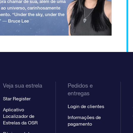
a pra chamar de sua, além de uma
 ao universo, carinhosamente
ento. “Under the sky, under the
.” ― Bruce Lee
Veja sua estrela
Pedidos e
entregas
Star Register
Login de clientes
Aplicativo
Localizador de
Informações de
Estrelas da OSR
pagamento