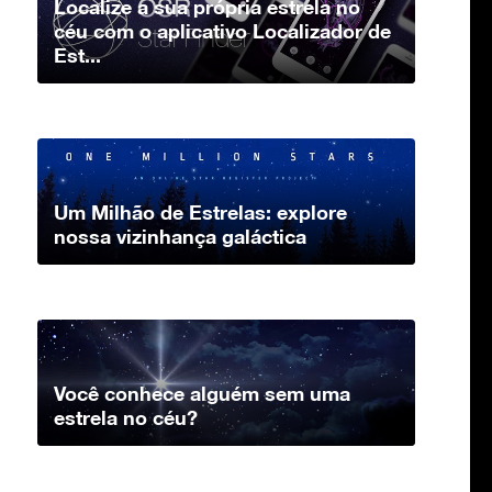
Localize a sua própria estrela no
céu com o aplicativo Localizador de
Est...
Um Milhão de Estrelas: explore
nossa vizinhança galáctica
Você conhece alguém sem uma
estrela no céu?