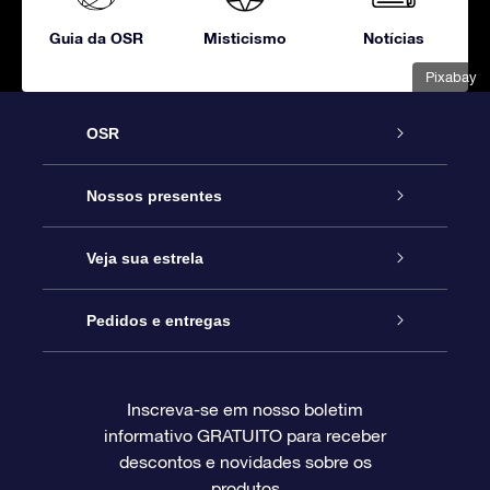
Guia da OSR
Misticismo
Notícias
Pixabay
OSR
Serviço
Nossos presentes
Entre em contato conosco
Presente estrelar on-line
Veja sua estrela
Blog
Pacote de presente da OSR
Star Register
Pedidos e entregas
Perguntas frequentes
Super Star Gift
Aplicativo Localizador de Estrelas da OSR
Login de clientes
Inscreva-se em nosso boletim
informativo GRATUITO para receber
Avaliações
O cartão de presente da OSR
Página estelar personalizada
Informações de pagamento
descontos e novidades sobre os
produtos