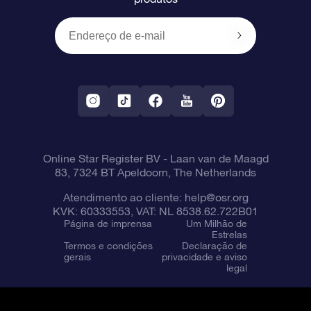
Presentes corporativos
Um Milhão de Estrelas
Informações de envio
OSR Starsaver
Política de devolução
Aplicativo RV Fly me to the stars
Constelações
Online Star Register BV
- Laan van de Maagd
83, 7324 BT Apeldoorn, The Netherlands
Atendimento ao cliente:
help@osr.org
KVK: 60333553, VAT: NL 8538.62.722B01
Página de imprensa
Um Milhão de
Estrelas
Termos e condições
Declaração de
gerais
privacidade e aviso
legal