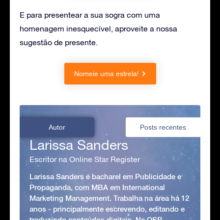
E para presentear a sua sogra com uma
homenagem inesquecível, aproveite a nossa
sugestão de presente.
Nomeie uma estrela!
Autor
Posts recentes
Larissa Sanders
Escritor na Online Star Register
Larissa Sanders é bacharel em Publicidade e
Propaganda, com MBA em International
Marketing Management. Trabalha na área há 12
anos - principalmente escrevendo, editando e
traduzindo conteúdos digitais. Na OSR,