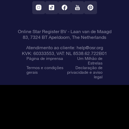
Aplicativo RV Fly me to the stars
Constelações
Online Star Register BV
- Laan van de Maagd
83, 7324 BT Apeldoorn, The Netherlands
Atendimento ao cliente:
help@osr.org
KVK: 60333553, VAT: NL 8538.62.722B01
Página de imprensa
Um Milhão de
Estrelas
Termos e condições
Declaração de
gerais
privacidade e aviso
legal