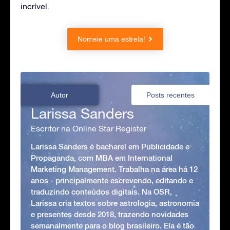
incrível.
Nomeie uma estrela!
Autor
Posts recentes
Larissa Sanders
Escritor na Online Star Register
Larissa Sanders é bacharel em Publicidade e
Propaganda, com MBA em International
Marketing Management. Trabalha na área há 12
anos - principalmente escrevendo, editando e
traduzindo conteúdos digitais. Na OSR,
Larissa cria textos sobre astrologia, astronomia
e presentes desde 2018, trazendo novidades
semanalmente para o blog brasileiro. Ela é tão