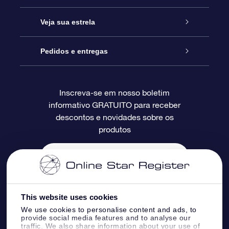
Entre em contato conosco
Presente estrelar on-line
Veja sua estrela
Blog
Pacote de presente da OSR
Star Register
Pedidos e entregas
Perguntas frequentes
Super Star Gift
Aplicativo Localizador de Estrelas da OSR
Login de clientes
Inscreva-se em nosso boletim
informativo GRATUITO para receber
Avaliações
O cartão de presente da OSR
Página estelar personalizada
Informações de pagamento
descontos e novidades sobre os
produtos
Presentes corporativos
Um Milhão de Estrelas
Informações de envio
OSR Starsaver
Política de devolução
Aplicativo RV Fly me to the stars
Constelações
This website uses cookies
We use cookies to personalise content and ads, to
provide social media features and to analyse our
traffic. We also share information about your use of