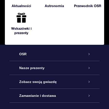
Aktualności
Astronomia
Przewodnik OSR
Wskazówki i
prezenty
OSR
Obsługa
Nasze prezenty
Kontakt
Podarunek Gwiazda Online
Zobacz swoją gwiazdę
Blog
Pakiet Podarunkowy OSR
Rejestr Gwiazd
Zamawianie i dostawa
Najczęściej zadawane pytania
Prezent Super Star