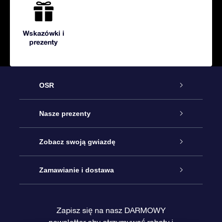
Wskazówki i
prezenty
OSR
Obsługa
Nasze prezenty
Kontakt
Podarunek Gwiazda Online
Zobacz swoją gwiazdę
Blog
Pakiet Podarunkowy OSR
Rejestr Gwiazd
Zamawianie i dostawa
Najczęściej zadawane pytania
Prezent Super Star
Aplikacją OSR Star Finder
Logowanie
Zapisz się na nasz DARMOWY
newsletter aby otrzymywać rabaty i