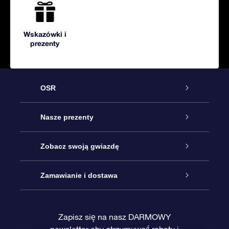
Wskazówki i
prezenty
OSR
Obsługa
Nasze prezenty
Kontakt
Podarunek Gwiazda Online
Zobacz swoją gwiazdę
Blog
Pakiet Podarunkowy OSR
Rejestr Gwiazd
Zamawianie i dostawa
Najczęściej zadawane pytania
Prezent Super Star
Aplikacją OSR Star Finder
Logowanie
Zapisz się na nasz DARMOWY
newsletter aby otrzymywać rabaty i