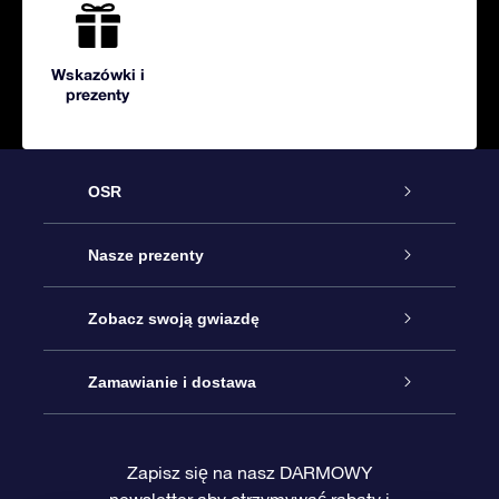
Wskazówki i
prezenty
OSR
Obsługa
Nasze prezenty
Kontakt
Podarunek Gwiazda Online
Zobacz swoją gwiazdę
Blog
Pakiet Podarunkowy OSR
Rejestr Gwiazd
Zamawianie i dostawa
Najczęściej zadawane pytania
Prezent Super Star
Aplikacją OSR Star Finder
Logowanie
Zapisz się na nasz DARMOWY
newsletter aby otrzymywać rabaty i