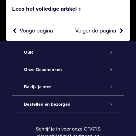
Lees het volledige artikel
Vorige pagina
Volgende pagina
OSR
Service
Onze Geschenken
Contact
Online Star Gift
Bekijk je ster
Blog
OSR Cadeaupakket
Sterrenregister
Bestellen en bezorgen
Veelgestelde vragen
Super Ster Cadeau
OSR Star Finder App
Klantenlogin
Schrijf je in voor onze GRATIS