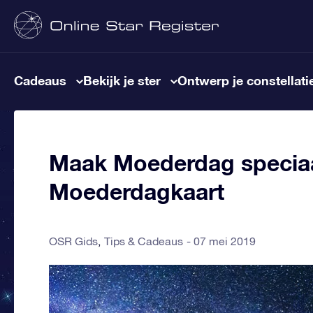
Cadeaus
Bekijk je ster
Ontwerp je constellati
Maak Moederdag speciaa
Moederdagkaart
OSR Gids
Tips & Cadeaus
07 mei 2019