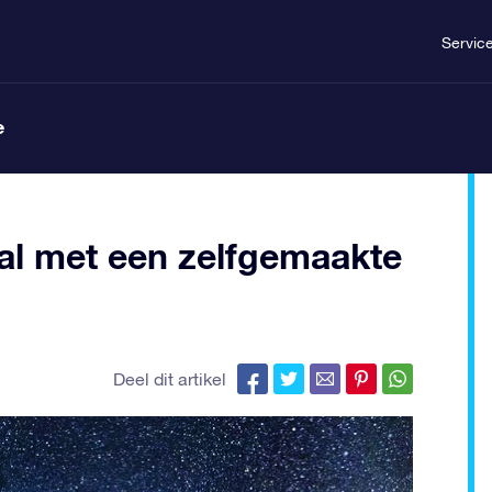
Servic
e
l met een zelfgemaakte
Deel dit artikel