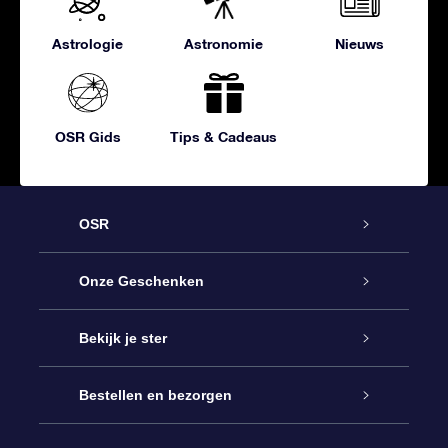
Astrologie
Astronomie
Nieuws
OSR Gids
Tips & Cadeaus
OSR
Service
Onze Geschenken
Contact
Online Star Gift
Bekijk je ster
Blog
OSR Cadeaupakket
Sterrenregister
Bestellen en bezorgen