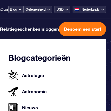
Blog
Gelegenheid
USD
Nederlands
e
Over
Relatiegeschenken
Inloggen
Benoem een ster!
Blogcategorieën
Astrologie
Astronomie
Nieuws