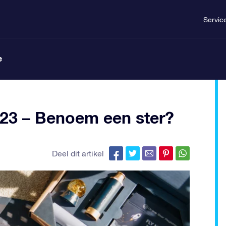
Servic
e
023 – Benoem een ster?
Deel dit artikel