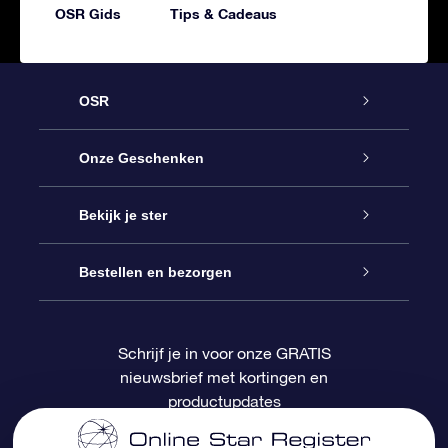
OSR Gids
Tips & Cadeaus
OSR
Service
Onze Geschenken
Contact
Online Star Gift
Bekijk je ster
Blog
OSR Cadeaupakket
Sterrenregister
Bestellen en bezorgen
Veelgestelde vragen
Super Ster Cadeau
OSR Star Finder App
Klantenlogin
Schrijf je in voor onze GRATIS
nieuwsbrief met kortingen en
OSR Recensies
OSR Cadeaukaart
Gepersonaliseerde sterrenpagina
Betalingsinformatie
productupdates
Relatiegeschenken
One Million Stars
Verzendinformatie