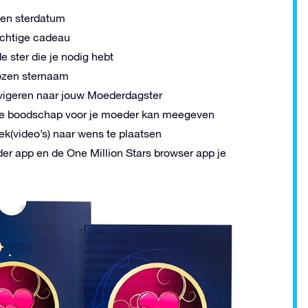
 en sterdatum
rachtige cadeau
e ster die je nodig hebt
kozen sternaam
avigeren naar jouw Moederdagster
volle boodschap voor je moeder kan meegeven
k(video’s) naar wens te plaatsen
der app en de One Million Stars browser app je