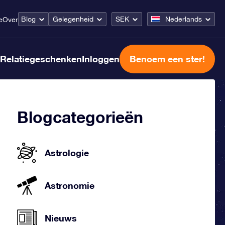
Blog
Gelegenheid
SEK
Nederlands
e
Over
Relatiegeschenken
Inloggen
Benoem een ster!
Blogcategorieën
Astrologie
Astronomie
Nieuws