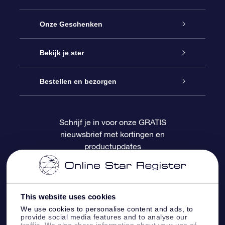
Service
Onze Geschenken
Contact
Online Star Gift
Bekijk je ster
Blog
OSR Cadeaupakket
Sterrenregister
Bestellen en bezorgen
Veelgestelde vragen
Super Ster Cadeau
OSR Star Finder App
Klantenlogin
Schrijf je in voor onze GRATIS
nieuwsbrief met kortingen en
OSR Recensies
OSR Cadeaukaart
Gepersonaliseerde sterrenpagina
Betalingsinformatie
productupdates
Relatiegeschenken
One Million Stars
Verzendinformatie
OSR Starsaver
Retourbeleid
This website uses cookies
We use cookies to personalise content and ads, to
provide social media features and to analyse our
Fly me to the Stars App
Constellaties
traffic. We also share information about your use of