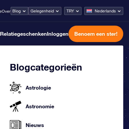
Blog
Gelegenheid
TRY
Nederlands
e
Over
Relatiegeschenken
Inloggen
Benoem een ster!
Blogcategorieën
Astrologie
Astronomie
Nieuws