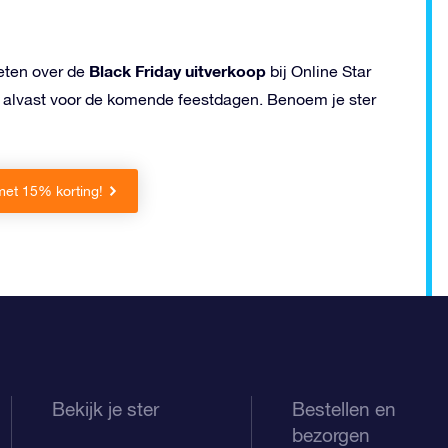
Black Friday uitverkoop
weten over de
bij Online Star
u alvast voor de komende feestdagen. Benoem je ster
et 15% korting!
Bekijk je ster
Bestellen en
bezorgen