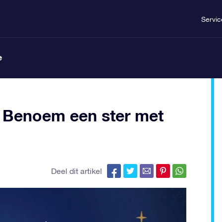
Servic
e
: Benoem een ster met
Deel dit artikel